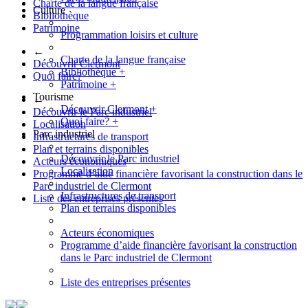
Charte de la langue française
Culture
Bibliothèque
Patrimoine
Programmation loisirs et culture
←
Charte de la langue française
Découvrir Clermont
Bibliothèque
+
Quoi faire?
Patrimoine
+
Tourisme
←
Découvrir Clermont
+
Découvrir le Parc industriel
Quoi faire?
+
Localisation
Parc industriel
Infrastructures de transport
Plan et terrains disponibles
Découvrir le Parc industriel
Acteurs économiques
Localisation
Programme d’aide financière favorisant la construction dans le
Parc industriel de Clermont
Infrastructures de transport
Liste des entreprises présentes
Plan et terrains disponibles
Acteurs économiques
Programme d’aide financière favorisant la construction
dans le Parc industriel de Clermont
Liste des entreprises présentes