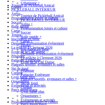
←
Urbanisme
+
Tournoi de Pickleball Amical
Loisirs
PICKLEBALL INTÉRIEUR
Aréna
Tournoi de Pickleball Amical
Programmation loisirs et culture
PICKLEBALL INTÉRIEUR
Soccer
Aréna
+
Balle rapide
Programmation loisirs et culture
Camp
Soccer
Tennis
Balle rapide
+
Inscription en ligne
Camp
+
Demande d'organisation événement
Tennis
La relâche à Clermont 2026
Inscription en ligne
École de la Cité Danse
Demande d'organisation événement
Pétanque
La relâche à Clermont 2026
Patinoire Extérieure
École de la Cité Danse
Plateaux sportifs, gymnases et salles
Ski de fond
Pétanque
Curling
Patinoire Extérieure
Gym Santé plus
Plateaux sportifs, gymnases et salles
+
Organismes
Ski de fond
Événements et activités
Curling
Parcs municipaux
Gym Santé plus
Organismes
+
←
Événements et activités
Programmation loisirs et culture
Parcs municipaux