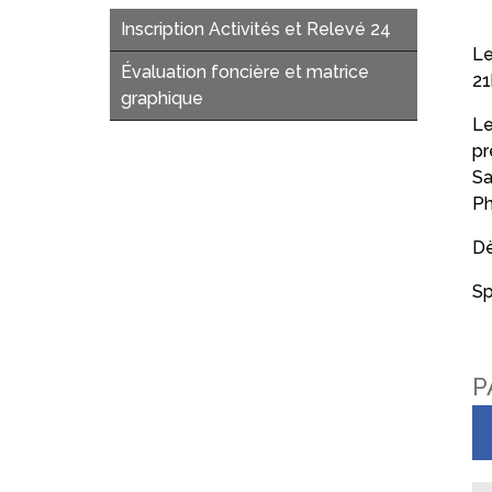
Inscription Activités et Relevé 24
Le
Évaluation foncière et matrice
21
graphique
Le
pr
Sa
Ph
Dè
Sp
P