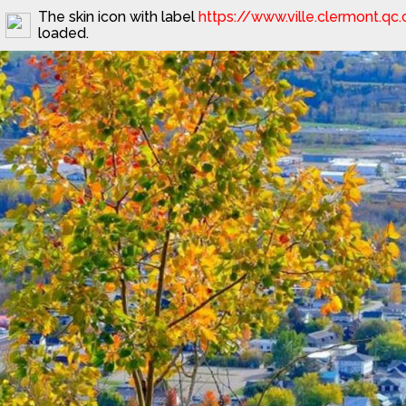
The skin icon with label
https://www.ville.clermont.q
loaded.