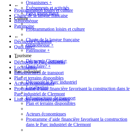
Organismes
+
←
Événements et activités
Programmation loisirs et culture
Parcs municipaux
Charte de la langue française
Culture
Bibliothèque
Patrimoine
Programmation loisirs et culture
←
Charte de la langue française
Découvrir Clermont
Bibliothèque
+
Quoi faire?
Patrimoine
+
Tourisme
←
Découvrir Clermont
+
Découvrir le Parc industriel
Quoi faire?
+
Localisation
Parc industriel
Infrastructures de transport
Plan et terrains disponibles
Découvrir le Parc industriel
Acteurs économiques
Localisation
Programme d’aide financière favorisant la construction dans le
Parc industriel de Clermont
Infrastructures de transport
Liste des entreprises présentes
Plan et terrains disponibles
Acteurs économiques
Programme d’aide financière favorisant la construction
dans le Parc industriel de Clermont