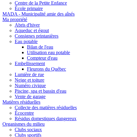
Centre de la Petite Enfance
École primaire
MADA - Municipalité amie des aînés
Ma propriété
Abris d'hiver
Aqueduc et égout
Consignes printanières
Eau potable
Bilan de l'eau
Utilisation eau potable
Compteur d'eau
Embellissement
Fleurons du Québec
Lumière de rue
Neige et toiture
Numéro civique
Piscine, spa et bassin d'eau
Vente de garage
Matières résiduelles
Collecte des matières résiduelles
Écocentre
Résidus domestiques dangereux
Organismes du milieu
Clubs sociaux
Clubs sportifs