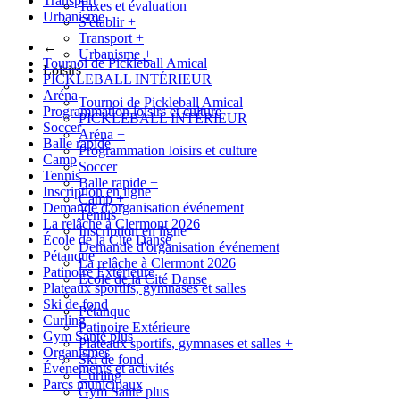
Transport
Taxes et évaluation
Urbanisme
S'établir
+
Transport
+
←
Urbanisme
+
Tournoi de Pickleball Amical
Loisirs
PICKLEBALL INTÉRIEUR
Aréna
Tournoi de Pickleball Amical
Programmation loisirs et culture
PICKLEBALL INTÉRIEUR
Soccer
Aréna
+
Balle rapide
Programmation loisirs et culture
Camp
Soccer
Tennis
Balle rapide
+
Inscription en ligne
Camp
+
Demande d'organisation événement
Tennis
La relâche à Clermont 2026
Inscription en ligne
École de la Cité Danse
Demande d'organisation événement
Pétanque
La relâche à Clermont 2026
Patinoire Extérieure
École de la Cité Danse
Plateaux sportifs, gymnases et salles
Ski de fond
Pétanque
Curling
Patinoire Extérieure
Gym Santé plus
Plateaux sportifs, gymnases et salles
+
Organismes
Ski de fond
Événements et activités
Curling
Parcs municipaux
Gym Santé plus