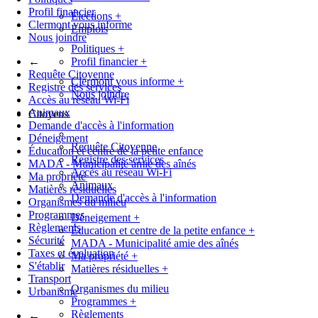
Profil financier
Élections
+
Clermont vous informe
Emplois
Nous joindre
Politiques
+
←
Profil financier
+
Requête Citoyenne
Clermont vous informe
+
Registre des services
Nous joindre
Accès au réseau Wi-Fi
Animaux
Citoyens
Demande d'accès à l'information
Déneigement
Requête Citoyenne
Éducation et centre de la petite enfance
Registre des services
MADA - Municipalité amie des aînés
Accès au réseau Wi-Fi
Ma propriété
Animaux
Matières résiduelles
Demande d'accès à l'information
Organismes du milieu
Programmes
Déneigement
+
Règlements
Éducation et centre de la petite enfance
+
Sécurité
MADA - Municipalité amie des aînés
Taxes et évaluation
Ma propriété
+
S'établir
Matières résiduelles
+
Transport
Organismes du milieu
Urbanisme
Programmes
+
Règlements
←