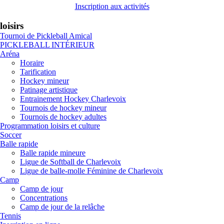
Inscription aux activités
loisirs
Tournoi de Pickleball Amical
PICKLEBALL INTÉRIEUR
Aréna
Horaire
Tarification
Hockey mineur
Patinage artistique
Entrainement Hockey Charlevoix
Tournois de hockey mineur
Tournois de hockey adultes
Programmation loisirs et culture
Soccer
Balle rapide
Balle rapide mineure
Ligue de Softball de Charlevoix
Ligue de balle-molle Féminine de Charlevoix
Camp
Camp de jour
Concentrations
Camp de jour de la relâche
Tennis