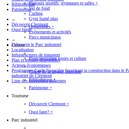
Plateaux sportifs, gymnases et salles
+
Bibliothèque
Ski de fond
Patrimoine
Curling
Gym Santé plus
←
Découvrir Clermont
Organismes
+
Quoi faire?
Événements et activités
Parcs municipaux
←
Découvrir le Parc industriel
Culture
Localisation
Infrastructures de transport
Programmation loisirs et culture
Plan et terrains disponibles
Acteurs économiques
Programme d’aide financière favorisant la construction dans le P
Charte de la langue française
industriel de Clermont
Bibliothèque
+
Liste des entreprises présentes
Patrimoine
+
Tourisme
Découvrir Clermont
+
Quoi faire?
+
Parc industriel