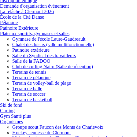
Inscription en ligne
Demande d'organisation événement
La relâche à Clermont 2026
École de la Cité Danse
Pétanque
Patinoire Extérieure
Plateaux sportifs, gymnases et salles
Gymnase de l'école Laure-Gaudreault
Chalet des loisirs (salle multifonctionnelle)
Patinoire extérieure
Salle du Syndicat des travailleurs
Salle de la FADOQ
Club de curling Nairn (Salle de réception)
Terrains de tennis
Terrain de pétanque
Terrain de volley-ball de plage
Terrain de balle
Terrain de soccer
Terrain de basketball
Ski de fond
Curling
Gym Santé plus
Organismes
Groupe scout Faucon des Monts de Charlevoix
Hockey Jeunesse de Clermont