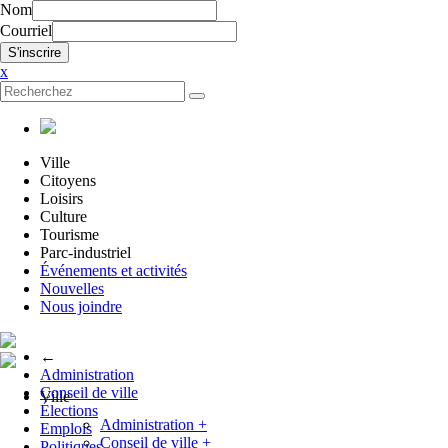
Nom
Courriel
x
Ville
Citoyens
Loisirs
Culture
Tourisme
Parc-industriel
Événements et activités
Nouvelles
Nous joindre
←
Administration
Conseil de ville
Ville
Élections
Administration
+
Emplois
Conseil de ville
+
Politiques