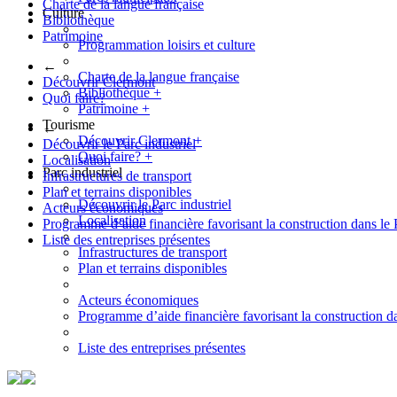
Charte de la langue française
Culture
Bibliothèque
Patrimoine
Programmation loisirs et culture
←
Charte de la langue française
Découvrir Clermont
Bibliothèque
+
Quoi faire?
Patrimoine
+
Tourisme
←
Découvrir Clermont
+
Découvrir le Parc industriel
Quoi faire?
+
Localisation
Parc industriel
Infrastructures de transport
Plan et terrains disponibles
Découvrir le Parc industriel
Acteurs économiques
Localisation
Programme d’aide financière favorisant la construction dans le 
Liste des entreprises présentes
Infrastructures de transport
Plan et terrains disponibles
Acteurs économiques
Programme d’aide financière favorisant la construction da
Liste des entreprises présentes