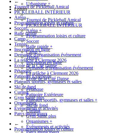
←
Urbanisme
+
Tournoi de Pickleball Amical
Loisirs
PICKLEBALL INTÉRIEUR
Aréna
Tournoi de Pickleball Amical
Programmation loisirs et culture
PICKLEBALL INTÉRIEUR
Soccer
Aréna
+
Balle rapide
Programmation loisirs et culture
Camp
Soccer
Tennis
Balle rapide
+
Inscription en ligne
Camp
+
Demande d'organisation événement
Tennis
La relâche à Clermont 2026
Inscription en ligne
École de la Cité Danse
Demande d'organisation événement
Pétanque
La relâche à Clermont 2026
Patinoire Extérieure
École de la Cité Danse
Plateaux sportifs, gymnases et salles
Ski de fond
Pétanque
Curling
Patinoire Extérieure
Gym Santé plus
Plateaux sportifs, gymnases et salles
+
Organismes
Ski de fond
Événements et activités
Curling
Parcs municipaux
Gym Santé plus
Organismes
+
←
Événements et activités
Programmation loisirs et culture
Parcs municipaux