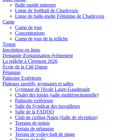
Balle rapide mineure
Ligue de Softball de Charlevoix
Ligue de balle-molle Féminine de Charlevoix
Camp
Camp de jour
Concentrations
Camp de jour de la relâche
Tennis
Inscription en ligne
Demande d'organisation événement
La relâche à Clermont 2026
École de la Cité Danse
Pétanque
Patinoire Extérieure
Plateaux sportifs, gymnases et salles
Gymnase de l'école Laure-Gaudreault
Chalet des loisirs (salle multifonctionnelle)
Patinoire extérieure
Salle du Syndicat des travailleurs
Salle de la FADOQ
Club de curling Nairn (Salle de réception)
Terrains de tennis
Terrain de pétanque
Terrain de volley-ball de plage
Terrain de balle