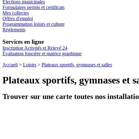
Élections municipales
Formulaires permis et certificats
Mes collectes
Offres d'emploi
Programmation loisirs et culture
Règlements
Services en ligne
Inscription Activités et Relevé 24
Évaluation foncière et matrice graphique
Accueil
>
Loisirs
>
Plateaux sportifs, gymnases et salles
Plateaux sportifs, gymnases et sa
Trouver sur une carte toutes nos installati