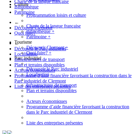
Charte de la langue française
Culture
Bibliothèque
Patrimoine
Programmation loisirs et culture
←
Charte de la langue française
Découvrir Clermont
Bibliothèque
+
Quoi faire?
Patrimoine
+
Tourisme
←
Découvrir Clermont
+
Découvrir le Parc industriel
Quoi faire?
+
Localisation
Parc industriel
Infrastructures de transport
Plan et terrains disponibles
Découvrir le Parc industriel
Acteurs économiques
Localisation
Programme d’aide financière favorisant la construction dans le
Parc industriel de Clermont
Infrastructures de transport
Liste des entreprises présentes
Plan et terrains disponibles
Acteurs économiques
Programme d’aide financière favorisant la construction
dans le Parc industriel de Clermont
Liste des entreprises présentes