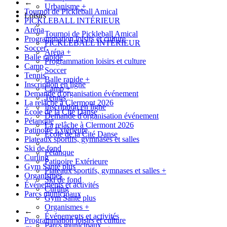
←
Urbanisme
+
Tournoi de Pickleball Amical
Loisirs
PICKLEBALL INTÉRIEUR
Aréna
Tournoi de Pickleball Amical
Programmation loisirs et culture
PICKLEBALL INTÉRIEUR
Soccer
Aréna
+
Balle rapide
Programmation loisirs et culture
Camp
Soccer
Tennis
Balle rapide
+
Inscription en ligne
Camp
+
Demande d'organisation événement
Tennis
La relâche à Clermont 2026
Inscription en ligne
École de la Cité Danse
Demande d'organisation événement
Pétanque
La relâche à Clermont 2026
Patinoire Extérieure
École de la Cité Danse
Plateaux sportifs, gymnases et salles
Ski de fond
Pétanque
Curling
Patinoire Extérieure
Gym Santé plus
Plateaux sportifs, gymnases et salles
+
Organismes
Ski de fond
Événements et activités
Curling
Parcs municipaux
Gym Santé plus
Organismes
+
←
Événements et activités
Programmation loisirs et culture
Parcs municipaux