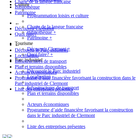
Charte de la langue française
Culture
Bibliothèque
Patrimoine
Programmation loisirs et culture
←
Charte de la langue française
Découvrir Clermont
Bibliothèque
+
Quoi faire?
Patrimoine
+
Tourisme
←
Découvrir Clermont
+
Découvrir le Parc industriel
Quoi faire?
+
Localisation
Parc industriel
Infrastructures de transport
Plan et terrains disponibles
Découvrir le Parc industriel
Acteurs économiques
Localisation
Programme d’aide financière favorisant la construction dans le
Parc industriel de Clermont
Infrastructures de transport
Liste des entreprises présentes
Plan et terrains disponibles
Acteurs économiques
Programme d’aide financière favorisant la construction
dans le Parc industriel de Clermont
Liste des entreprises présentes