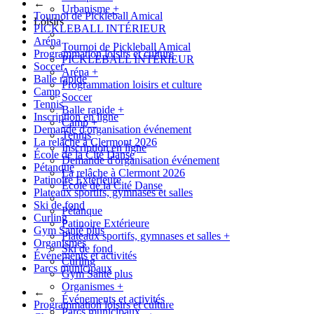
←
Urbanisme
+
Tournoi de Pickleball Amical
Loisirs
PICKLEBALL INTÉRIEUR
Aréna
Tournoi de Pickleball Amical
Programmation loisirs et culture
PICKLEBALL INTÉRIEUR
Soccer
Aréna
+
Balle rapide
Programmation loisirs et culture
Camp
Soccer
Tennis
Balle rapide
+
Inscription en ligne
Camp
+
Demande d'organisation événement
Tennis
La relâche à Clermont 2026
Inscription en ligne
École de la Cité Danse
Demande d'organisation événement
Pétanque
La relâche à Clermont 2026
Patinoire Extérieure
École de la Cité Danse
Plateaux sportifs, gymnases et salles
Ski de fond
Pétanque
Curling
Patinoire Extérieure
Gym Santé plus
Plateaux sportifs, gymnases et salles
+
Organismes
Ski de fond
Événements et activités
Curling
Parcs municipaux
Gym Santé plus
Organismes
+
←
Événements et activités
Programmation loisirs et culture
Parcs municipaux