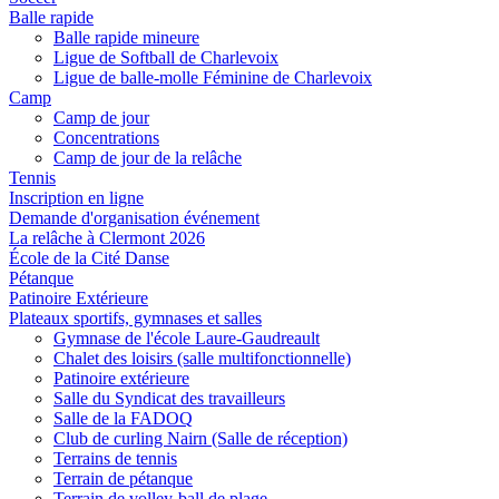
Balle rapide
Balle rapide mineure
Ligue de Softball de Charlevoix
Ligue de balle-molle Féminine de Charlevoix
Camp
Camp de jour
Concentrations
Camp de jour de la relâche
Tennis
Inscription en ligne
Demande d'organisation événement
La relâche à Clermont 2026
École de la Cité Danse
Pétanque
Patinoire Extérieure
Plateaux sportifs, gymnases et salles
Gymnase de l'école Laure-Gaudreault
Chalet des loisirs (salle multifonctionnelle)
Patinoire extérieure
Salle du Syndicat des travailleurs
Salle de la FADOQ
Club de curling Nairn (Salle de réception)
Terrains de tennis
Terrain de pétanque
Terrain de volley-ball de plage