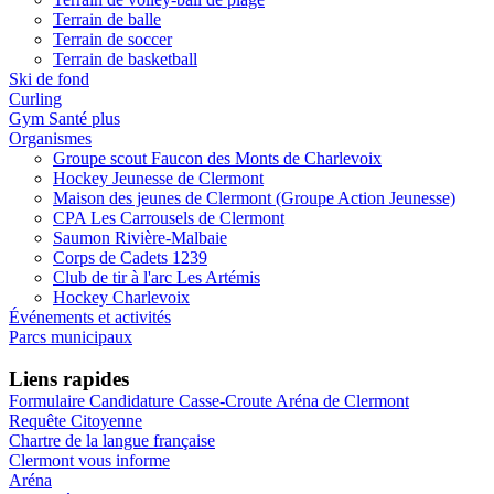
Terrain de balle
Terrain de soccer
Terrain de basketball
Ski de fond
Curling
Gym Santé plus
Organismes
Groupe scout Faucon des Monts de Charlevoix
Hockey Jeunesse de Clermont
Maison des jeunes de Clermont (Groupe Action Jeunesse)
CPA Les Carrousels de Clermont
Saumon Rivière-Malbaie
Corps de Cadets 1239
Club de tir à l'arc Les Artémis
Hockey Charlevoix
Événements et activités
Parcs municipaux
Liens rapides
Formulaire Candidature Casse-Croute Aréna de Clermont
Requête Citoyenne
Chartre de la langue française
Clermont vous informe
Aréna