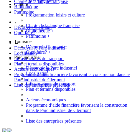
Charte de la langue française
Culture
Bibliothèque
Patrimoine
Programmation loisirs et culture
←
Charte de la langue française
Découvrir Clermont
Bibliothèque
+
Quoi faire?
Patrimoine
+
Tourisme
←
Découvrir Clermont
+
Découvrir le Parc industriel
Quoi faire?
+
Localisation
Parc industriel
Infrastructures de transport
Plan et terrains disponibles
Découvrir le Parc industriel
Acteurs économiques
Localisation
Programme d’aide financière favorisant la construction dans le
Parc industriel de Clermont
Infrastructures de transport
Liste des entreprises présentes
Plan et terrains disponibles
Acteurs économiques
Programme d’aide financière favorisant la construction
dans le Parc industriel de Clermont
Liste des entreprises présentes