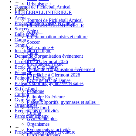
←
Urbanisme
+
Tournoi de Pickleball Amical
Loisirs
PICKLEBALL INTÉRIEUR
Aréna
Tournoi de Pickleball Amical
Programmation loisirs et culture
PICKLEBALL INTÉRIEUR
Soccer
Aréna
+
Balle rapide
Programmation loisirs et culture
Camp
Soccer
Tennis
Balle rapide
+
Inscription en ligne
Camp
+
Demande d'organisation événement
Tennis
La relâche à Clermont 2026
Inscription en ligne
École de la Cité Danse
Demande d'organisation événement
Pétanque
La relâche à Clermont 2026
Patinoire Extérieure
École de la Cité Danse
Plateaux sportifs, gymnases et salles
Ski de fond
Pétanque
Curling
Patinoire Extérieure
Gym Santé plus
Plateaux sportifs, gymnases et salles
+
Organismes
Ski de fond
Événements et activités
Curling
Parcs municipaux
Gym Santé plus
Organismes
+
←
Événements et activités
Programmation loisirs et culture
Parcs municipaux