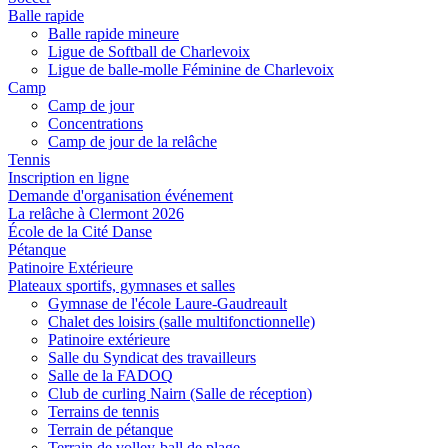
Balle rapide
Balle rapide mineure
Ligue de Softball de Charlevoix
Ligue de balle-molle Féminine de Charlevoix
Camp
Camp de jour
Concentrations
Camp de jour de la relâche
Tennis
Inscription en ligne
Demande d'organisation événement
La relâche à Clermont 2026
École de la Cité Danse
Pétanque
Patinoire Extérieure
Plateaux sportifs, gymnases et salles
Gymnase de l'école Laure-Gaudreault
Chalet des loisirs (salle multifonctionnelle)
Patinoire extérieure
Salle du Syndicat des travailleurs
Salle de la FADOQ
Club de curling Nairn (Salle de réception)
Terrains de tennis
Terrain de pétanque
Terrain de volley-ball de plage