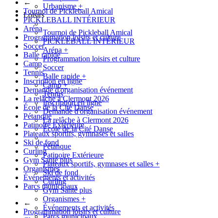
←
Urbanisme
+
Tournoi de Pickleball Amical
Loisirs
PICKLEBALL INTÉRIEUR
Aréna
Tournoi de Pickleball Amical
Programmation loisirs et culture
PICKLEBALL INTÉRIEUR
Soccer
Aréna
+
Balle rapide
Programmation loisirs et culture
Camp
Soccer
Tennis
Balle rapide
+
Inscription en ligne
Camp
+
Demande d'organisation événement
Tennis
La relâche à Clermont 2026
Inscription en ligne
École de la Cité Danse
Demande d'organisation événement
Pétanque
La relâche à Clermont 2026
Patinoire Extérieure
École de la Cité Danse
Plateaux sportifs, gymnases et salles
Ski de fond
Pétanque
Curling
Patinoire Extérieure
Gym Santé plus
Plateaux sportifs, gymnases et salles
+
Organismes
Ski de fond
Événements et activités
Curling
Parcs municipaux
Gym Santé plus
Organismes
+
←
Événements et activités
Programmation loisirs et culture
Parcs municipaux