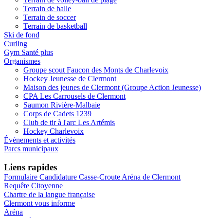
Terrain de balle
Terrain de soccer
Terrain de basketball
Ski de fond
Curling
Gym Santé plus
Organismes
Groupe scout Faucon des Monts de Charlevoix
Hockey Jeunesse de Clermont
Maison des jeunes de Clermont (Groupe Action Jeunesse)
CPA Les Carrousels de Clermont
Saumon Rivière-Malbaie
Corps de Cadets 1239
Club de tir à l'arc Les Artémis
Hockey Charlevoix
Événements et activités
Parcs municipaux
Liens rapides
Formulaire Candidature Casse-Croute Aréna de Clermont
Requête Citoyenne
Chartre de la langue française
Clermont vous informe
Aréna