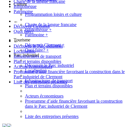
Charte de la langue française
Culture
Bibliothèque
Patrimoine
Programmation loisirs et culture
←
Charte de la langue française
Découvrir Clermont
Bibliothèque
+
Quoi faire?
Patrimoine
+
Tourisme
←
Découvrir Clermont
+
Découvrir le Parc industriel
Quoi faire?
+
Localisation
Parc industriel
Infrastructures de transport
Plan et terrains disponibles
Découvrir le Parc industriel
Acteurs économiques
Localisation
Programme d’aide financière favorisant la construction dans le
Parc industriel de Clermont
Infrastructures de transport
Liste des entreprises présentes
Plan et terrains disponibles
Acteurs économiques
Programme d’aide financière favorisant la construction
dans le Parc industriel de Clermont
Liste des entreprises présentes