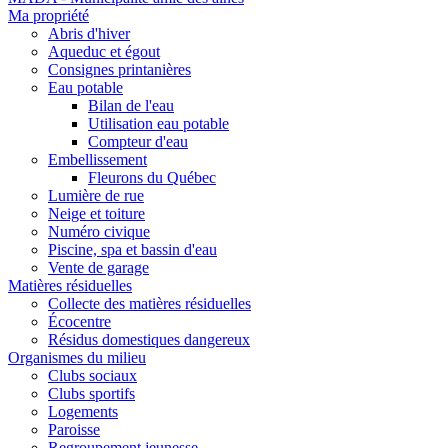
Ma propriété
Abris d'hiver
Aqueduc et égout
Consignes printanières
Eau potable
Bilan de l'eau
Utilisation eau potable
Compteur d'eau
Embellissement
Fleurons du Québec
Lumière de rue
Neige et toiture
Numéro civique
Piscine, spa et bassin d'eau
Vente de garage
Matières résiduelles
Collecte des matières résiduelles
Écocentre
Résidus domestiques dangereux
Organismes du milieu
Clubs sociaux
Clubs sportifs
Logements
Paroisse
Regroupement jeunesse