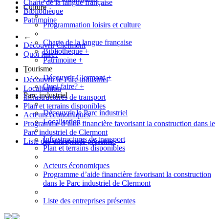
Charte de la langue française
Culture
Bibliothèque
Patrimoine
Programmation loisirs et culture
←
Charte de la langue française
Découvrir Clermont
Bibliothèque
+
Quoi faire?
Patrimoine
+
Tourisme
←
Découvrir Clermont
+
Découvrir le Parc industriel
Quoi faire?
+
Localisation
Parc industriel
Infrastructures de transport
Plan et terrains disponibles
Découvrir le Parc industriel
Acteurs économiques
Localisation
Programme d’aide financière favorisant la construction dans le
Parc industriel de Clermont
Infrastructures de transport
Liste des entreprises présentes
Plan et terrains disponibles
Acteurs économiques
Programme d’aide financière favorisant la construction
dans le Parc industriel de Clermont
Liste des entreprises présentes