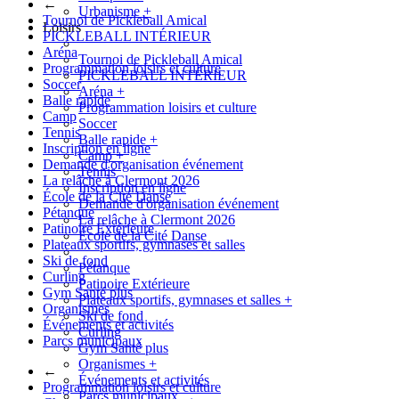
←
Urbanisme
+
Tournoi de Pickleball Amical
Loisirs
PICKLEBALL INTÉRIEUR
Aréna
Tournoi de Pickleball Amical
Programmation loisirs et culture
PICKLEBALL INTÉRIEUR
Soccer
Aréna
+
Balle rapide
Programmation loisirs et culture
Camp
Soccer
Tennis
Balle rapide
+
Inscription en ligne
Camp
+
Demande d'organisation événement
Tennis
La relâche à Clermont 2026
Inscription en ligne
École de la Cité Danse
Demande d'organisation événement
Pétanque
La relâche à Clermont 2026
Patinoire Extérieure
École de la Cité Danse
Plateaux sportifs, gymnases et salles
Ski de fond
Pétanque
Curling
Patinoire Extérieure
Gym Santé plus
Plateaux sportifs, gymnases et salles
+
Organismes
Ski de fond
Événements et activités
Curling
Parcs municipaux
Gym Santé plus
Organismes
+
←
Événements et activités
Programmation loisirs et culture
Parcs municipaux