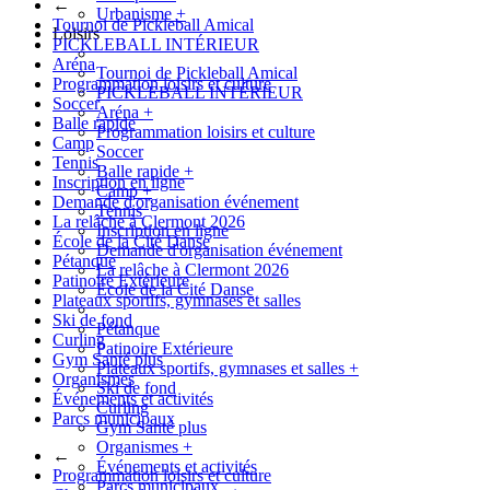
←
Urbanisme
+
Tournoi de Pickleball Amical
Loisirs
PICKLEBALL INTÉRIEUR
Aréna
Tournoi de Pickleball Amical
Programmation loisirs et culture
PICKLEBALL INTÉRIEUR
Soccer
Aréna
+
Balle rapide
Programmation loisirs et culture
Camp
Soccer
Tennis
Balle rapide
+
Inscription en ligne
Camp
+
Demande d'organisation événement
Tennis
La relâche à Clermont 2026
Inscription en ligne
École de la Cité Danse
Demande d'organisation événement
Pétanque
La relâche à Clermont 2026
Patinoire Extérieure
École de la Cité Danse
Plateaux sportifs, gymnases et salles
Ski de fond
Pétanque
Curling
Patinoire Extérieure
Gym Santé plus
Plateaux sportifs, gymnases et salles
+
Organismes
Ski de fond
Événements et activités
Curling
Parcs municipaux
Gym Santé plus
Organismes
+
←
Événements et activités
Programmation loisirs et culture
Parcs municipaux