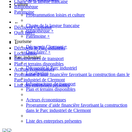
Charte de la langue française
Culture
Bibliothèque
Patrimoine
Programmation loisirs et culture
←
Charte de la langue française
Découvrir Clermont
Bibliothèque
+
Quoi faire?
Patrimoine
+
Tourisme
←
Découvrir Clermont
+
Découvrir le Parc industriel
Quoi faire?
+
Localisation
Parc industriel
Infrastructures de transport
Plan et terrains disponibles
Découvrir le Parc industriel
Acteurs économiques
Localisation
Programme d’aide financière favorisant la construction dans le
Parc industriel de Clermont
Infrastructures de transport
Liste des entreprises présentes
Plan et terrains disponibles
Acteurs économiques
Programme d’aide financière favorisant la construction
dans le Parc industriel de Clermont
Liste des entreprises présentes