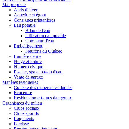
Ma propriété
Abris d'hiver
Aqueduc et égout
Consignes printanières
Eau potable
Bilan de l'eau
Utilisation eau potable
Compteur d'eau
Embellissement
Fleurons du Québec
Lumière de rue
Neige et toiture
Numéro civique
Piscine, spa et bassin d'eau
Vente de garage
Matières résiduelles
Collecte des matières résiduelles
Écocentre
Résidus domestiques dangereux
Organismes du milieu
Clubs sociaux
Clubs sportifs
Logements
Paroisse
Regroupement jeunesse