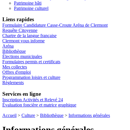
Patrimoine bâti
Patrimoine culturel
Liens rapides
Formulaire Candidature Casse-Croute Aréna de Clermont
Requête Citoyenne
Chartre de la langue française
Clermont vous informe
Aréna
Bibliothèque
Élections municipales
Formulaires permis et certificats
Mes collectes
Offres d'emploi
Programmation loisirs et culture
Règlements
Services en ligne
Inscription Activités et Relevé 24
Évaluation foncière et matrice graphique
Accueil
>
Culture
>
Bibliothèque
>
Informations générales
Informations générales