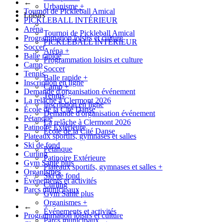
←
Urbanisme
+
Tournoi de Pickleball Amical
Loisirs
PICKLEBALL INTÉRIEUR
Aréna
Tournoi de Pickleball Amical
Programmation loisirs et culture
PICKLEBALL INTÉRIEUR
Soccer
Aréna
+
Balle rapide
Programmation loisirs et culture
Camp
Soccer
Tennis
Balle rapide
+
Inscription en ligne
Camp
+
Demande d'organisation événement
Tennis
La relâche à Clermont 2026
Inscription en ligne
École de la Cité Danse
Demande d'organisation événement
Pétanque
La relâche à Clermont 2026
Patinoire Extérieure
École de la Cité Danse
Plateaux sportifs, gymnases et salles
Ski de fond
Pétanque
Curling
Patinoire Extérieure
Gym Santé plus
Plateaux sportifs, gymnases et salles
+
Organismes
Ski de fond
Événements et activités
Curling
Parcs municipaux
Gym Santé plus
Organismes
+
←
Événements et activités
Programmation loisirs et culture
Parcs municipaux