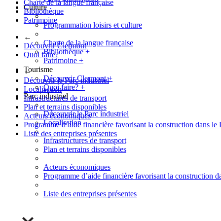
Charte de la langue française
Culture
Bibliothèque
Patrimoine
Programmation loisirs et culture
←
Charte de la langue française
Découvrir Clermont
Bibliothèque
+
Quoi faire?
Patrimoine
+
Tourisme
←
Découvrir Clermont
+
Découvrir le Parc industriel
Quoi faire?
+
Localisation
Parc industriel
Infrastructures de transport
Plan et terrains disponibles
Découvrir le Parc industriel
Acteurs économiques
Localisation
Programme d’aide financière favorisant la construction dans le 
Liste des entreprises présentes
Infrastructures de transport
Plan et terrains disponibles
Acteurs économiques
Programme d’aide financière favorisant la construction da
Liste des entreprises présentes