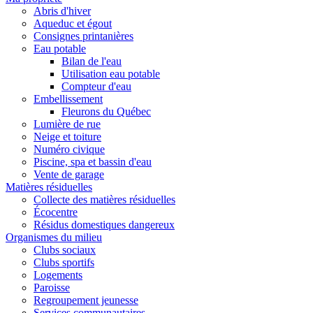
Abris d'hiver
Aqueduc et égout
Consignes printanières
Eau potable
Bilan de l'eau
Utilisation eau potable
Compteur d'eau
Embellissement
Fleurons du Québec
Lumière de rue
Neige et toiture
Numéro civique
Piscine, spa et bassin d'eau
Vente de garage
Matières résiduelles
Collecte des matières résiduelles
Écocentre
Résidus domestiques dangereux
Organismes du milieu
Clubs sociaux
Clubs sportifs
Logements
Paroisse
Regroupement jeunesse
Services communautaires