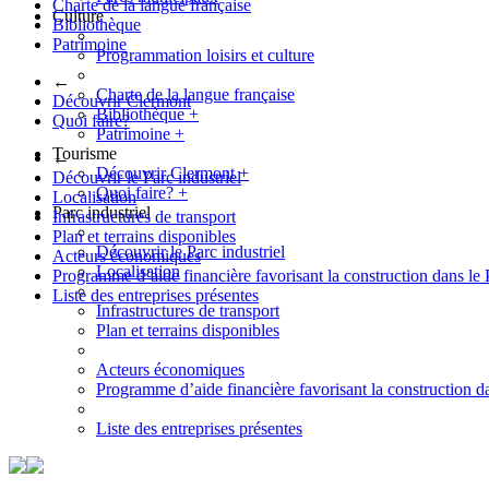
Charte de la langue française
Culture
Bibliothèque
Patrimoine
Programmation loisirs et culture
←
Charte de la langue française
Découvrir Clermont
Bibliothèque
+
Quoi faire?
Patrimoine
+
Tourisme
←
Découvrir Clermont
+
Découvrir le Parc industriel
Quoi faire?
+
Localisation
Parc industriel
Infrastructures de transport
Plan et terrains disponibles
Découvrir le Parc industriel
Acteurs économiques
Localisation
Programme d’aide financière favorisant la construction dans le 
Liste des entreprises présentes
Infrastructures de transport
Plan et terrains disponibles
Acteurs économiques
Programme d’aide financière favorisant la construction da
Liste des entreprises présentes