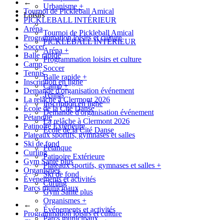
←
Urbanisme
+
Tournoi de Pickleball Amical
Loisirs
PICKLEBALL INTÉRIEUR
Aréna
Tournoi de Pickleball Amical
Programmation loisirs et culture
PICKLEBALL INTÉRIEUR
Soccer
Aréna
+
Balle rapide
Programmation loisirs et culture
Camp
Soccer
Tennis
Balle rapide
+
Inscription en ligne
Camp
+
Demande d'organisation événement
Tennis
La relâche à Clermont 2026
Inscription en ligne
École de la Cité Danse
Demande d'organisation événement
Pétanque
La relâche à Clermont 2026
Patinoire Extérieure
École de la Cité Danse
Plateaux sportifs, gymnases et salles
Ski de fond
Pétanque
Curling
Patinoire Extérieure
Gym Santé plus
Plateaux sportifs, gymnases et salles
+
Organismes
Ski de fond
Événements et activités
Curling
Parcs municipaux
Gym Santé plus
Organismes
+
←
Événements et activités
Programmation loisirs et culture
Parcs municipaux