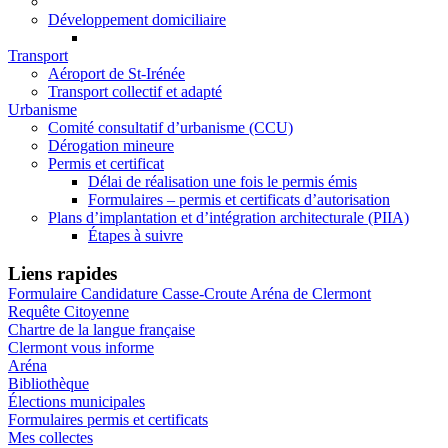
Développement domiciliaire
Transport
Aéroport de St-Irénée
Transport collectif et adapté
Urbanisme
Comité consultatif d’urbanisme (CCU)
Dérogation mineure
Permis et certificat
Délai de réalisation une fois le permis émis
Formulaires – permis et certificats d’autorisation
Plans d’implantation et d’intégration architecturale (PIIA)
Étapes à suivre
Liens rapides
Formulaire Candidature Casse-Croute Aréna de Clermont
Requête Citoyenne
Chartre de la langue française
Clermont vous informe
Aréna
Bibliothèque
Élections municipales
Formulaires permis et certificats
Mes collectes