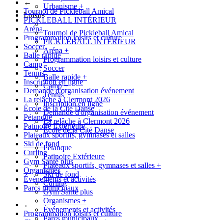
←
Urbanisme
+
Tournoi de Pickleball Amical
Loisirs
PICKLEBALL INTÉRIEUR
Aréna
Tournoi de Pickleball Amical
Programmation loisirs et culture
PICKLEBALL INTÉRIEUR
Soccer
Aréna
+
Balle rapide
Programmation loisirs et culture
Camp
Soccer
Tennis
Balle rapide
+
Inscription en ligne
Camp
+
Demande d'organisation événement
Tennis
La relâche à Clermont 2026
Inscription en ligne
École de la Cité Danse
Demande d'organisation événement
Pétanque
La relâche à Clermont 2026
Patinoire Extérieure
École de la Cité Danse
Plateaux sportifs, gymnases et salles
Ski de fond
Pétanque
Curling
Patinoire Extérieure
Gym Santé plus
Plateaux sportifs, gymnases et salles
+
Organismes
Ski de fond
Événements et activités
Curling
Parcs municipaux
Gym Santé plus
Organismes
+
←
Événements et activités
Programmation loisirs et culture
Parcs municipaux