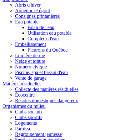
Abris d'hiver
Aqueduc et égout
Consignes printanières
Eau potable
Bilan de l'eau
Utilisation eau potable
Compteur d'eau
Embellissement
Fleurons du Québec
Lumière de rue
Neige et toiture
Numéro civique
Piscine, spa et bassin d'eau
Vente de garage
Matières résiduelles
Collecte des matières résiduelles
Écocentre
Résidus domestiques dangereux
Organismes du milieu
Clubs sociaux
Clubs sportifs
Logements
Paroisse
Regroupement jeunesse
Services communautaires