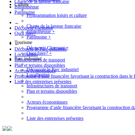
Charte de la langue française
Culture
Bibliothèque
Patrimoine
Programmation loisirs et culture
←
Charte de la langue française
Découvrir Clermont
Bibliothèque
+
Quoi faire?
Patrimoine
+
Tourisme
←
Découvrir Clermont
+
Découvrir le Parc industriel
Quoi faire?
+
Localisation
Parc industriel
Infrastructures de transport
Plan et terrains disponibles
Découvrir le Parc industriel
Acteurs économiques
Localisation
Programme d’aide financière favorisant la construction dans le 
Liste des entreprises présentes
Infrastructures de transport
Plan et terrains disponibles
Acteurs économiques
Programme d’aide financière favorisant la construction da
Liste des entreprises présentes