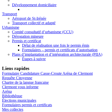
Développement domiciliaire
Transport
Aéroport de St-Irénée
Transport collectif et adapté
Urbanisme
Comité consultatif d’urbanisme (CCU)
Dérogation mineure
Permis et certificat
Délai de réalisation une fois le permis émis
Formulaires – permis et certificats d’autorisation
Plans d’implantation et d’intégration architecturale (PIIA)
Étapes à suivre
Liens rapides
Formulaire Candidature Casse-Croute Aréna de Clermont
Requête Citoyenne
Chartre de la langue française
Clermont vous informe
Aréna
Bibliothèque
Élections municipales
Formulaires permis et certificats
Mes collectes