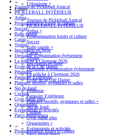
←
Urbanisme
+
Tournoi de Pickleball Amical
Loisirs
PICKLEBALL INTÉRIEUR
Aréna
Tournoi de Pickleball Amical
Programmation loisirs et culture
PICKLEBALL INTÉRIEUR
Soccer
Aréna
+
Balle rapide
Programmation loisirs et culture
Camp
Soccer
Tennis
Balle rapide
+
Inscription en ligne
Camp
+
Demande d'organisation événement
Tennis
La relâche à Clermont 2026
Inscription en ligne
École de la Cité Danse
Demande d'organisation événement
Pétanque
La relâche à Clermont 2026
Patinoire Extérieure
École de la Cité Danse
Plateaux sportifs, gymnases et salles
Ski de fond
Pétanque
Curling
Patinoire Extérieure
Gym Santé plus
Plateaux sportifs, gymnases et salles
+
Organismes
Ski de fond
Événements et activités
Curling
Parcs municipaux
Gym Santé plus
Organismes
+
←
Événements et activités
Programmation loisirs et culture
Parcs municipaux