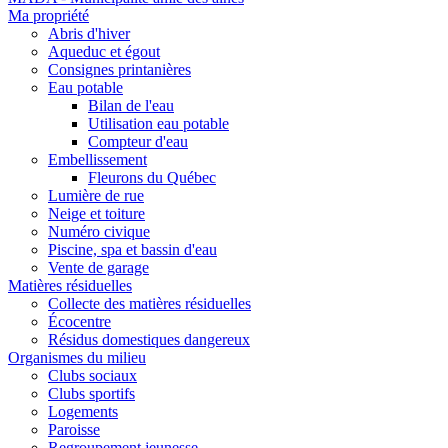
Ma propriété
Abris d'hiver
Aqueduc et égout
Consignes printanières
Eau potable
Bilan de l'eau
Utilisation eau potable
Compteur d'eau
Embellissement
Fleurons du Québec
Lumière de rue
Neige et toiture
Numéro civique
Piscine, spa et bassin d'eau
Vente de garage
Matières résiduelles
Collecte des matières résiduelles
Écocentre
Résidus domestiques dangereux
Organismes du milieu
Clubs sociaux
Clubs sportifs
Logements
Paroisse
Regroupement jeunesse