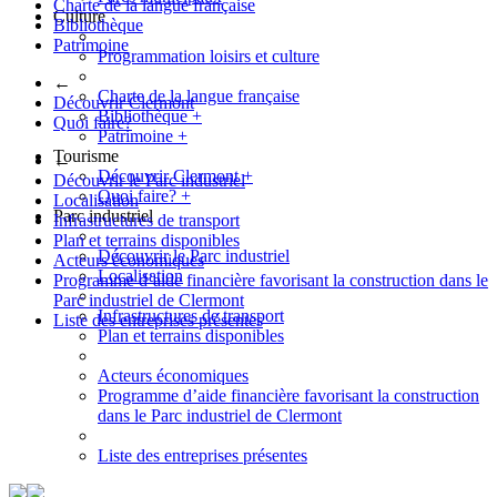
Charte de la langue française
Culture
Bibliothèque
Patrimoine
Programmation loisirs et culture
←
Charte de la langue française
Découvrir Clermont
Bibliothèque
+
Quoi faire?
Patrimoine
+
Tourisme
←
Découvrir Clermont
+
Découvrir le Parc industriel
Quoi faire?
+
Localisation
Parc industriel
Infrastructures de transport
Plan et terrains disponibles
Découvrir le Parc industriel
Acteurs économiques
Localisation
Programme d’aide financière favorisant la construction dans le
Parc industriel de Clermont
Infrastructures de transport
Liste des entreprises présentes
Plan et terrains disponibles
Acteurs économiques
Programme d’aide financière favorisant la construction
dans le Parc industriel de Clermont
Liste des entreprises présentes