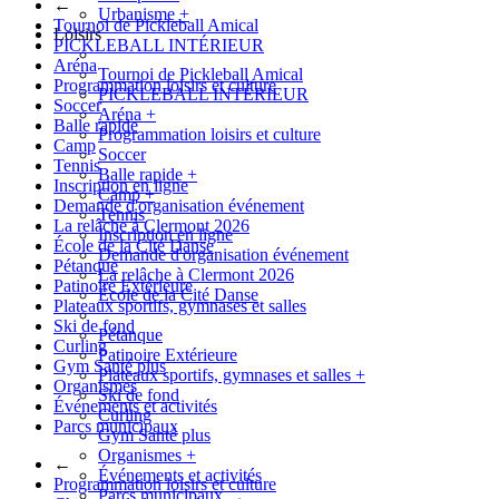
←
Urbanisme
+
Tournoi de Pickleball Amical
Loisirs
PICKLEBALL INTÉRIEUR
Aréna
Tournoi de Pickleball Amical
Programmation loisirs et culture
PICKLEBALL INTÉRIEUR
Soccer
Aréna
+
Balle rapide
Programmation loisirs et culture
Camp
Soccer
Tennis
Balle rapide
+
Inscription en ligne
Camp
+
Demande d'organisation événement
Tennis
La relâche à Clermont 2026
Inscription en ligne
École de la Cité Danse
Demande d'organisation événement
Pétanque
La relâche à Clermont 2026
Patinoire Extérieure
École de la Cité Danse
Plateaux sportifs, gymnases et salles
Ski de fond
Pétanque
Curling
Patinoire Extérieure
Gym Santé plus
Plateaux sportifs, gymnases et salles
+
Organismes
Ski de fond
Événements et activités
Curling
Parcs municipaux
Gym Santé plus
Organismes
+
←
Événements et activités
Programmation loisirs et culture
Parcs municipaux