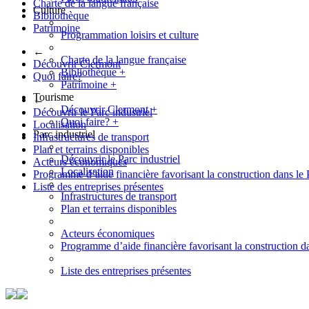
Charte de la langue française
Culture
Bibliothèque
Patrimoine
Programmation loisirs et culture
←
Charte de la langue française
Découvrir Clermont
Bibliothèque
+
Quoi faire?
Patrimoine
+
Tourisme
←
Découvrir Clermont
+
Découvrir le Parc industriel
Quoi faire?
+
Localisation
Parc industriel
Infrastructures de transport
Plan et terrains disponibles
Découvrir le Parc industriel
Acteurs économiques
Localisation
Programme d’aide financière favorisant la construction dans le 
Liste des entreprises présentes
Infrastructures de transport
Plan et terrains disponibles
Acteurs économiques
Programme d’aide financière favorisant la construction da
Liste des entreprises présentes