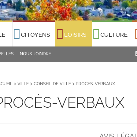
LE
CITOYENS
LOISIRS
CULTURE
ELLES
NOUS JOINDRE
>
>
>
CUEIL
VILLE
CONSEIL DE VILLE
PROCÈS-VERBAUX
PROCÈS-VERBAUX
AVIS LÉGA