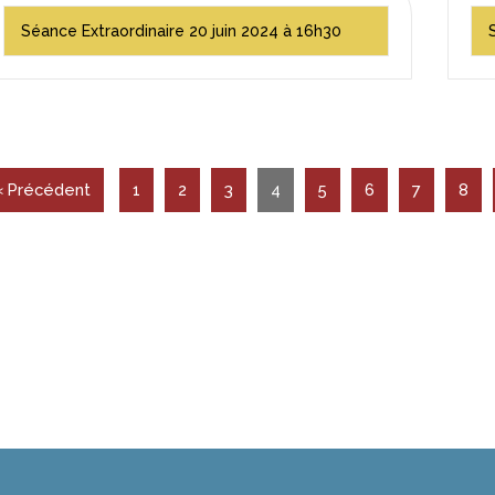
Séance Extraordinaire 20 juin 2024 à 16h30
« Précédent
1
2
3
4
5
6
7
8