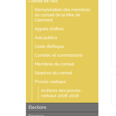
Conseil de ville
Rémunération des membres
du conseil de la Ville de
Clermont
Appels d'offres
Avis publics
Code d’éthique
Comités et commissions
Membres du conseil
Séances du conseil
Procès-verbaux
Archives des procès-
verbaux 2008-2016
Élections