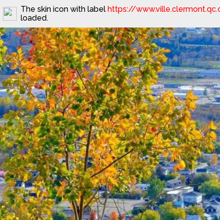
The skin icon with label
https://www.ville.clermont.qc
loaded.