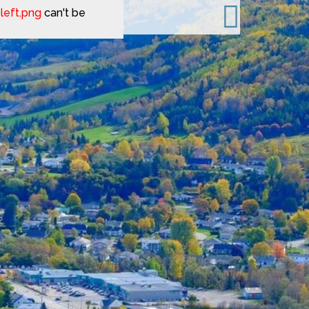
left.png
can't be