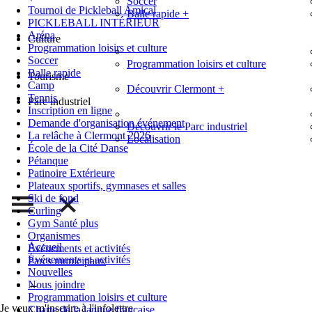
Soccer
Tournoi de Pickleball Amical
Balle rapide
+
PICKLEBALL INTÉRIEUR
Aréna
Culture
Programmation loisirs et culture
Soccer
Programmation loisirs et culture
Balle rapide
Tourisme
Camp
Découvrir Clermont
+
Tennis
Parc industriel
Inscription en ligne
Demande d'organisation événement
Découvrir le Parc industriel
La relâche à Clermont 2026
Localisation
École de la Cité Danse
Pétanque
Patinoire Extérieure
Plateaux sportifs, gymnases et salles
Ski de fond
Curling
Gym Santé plus
Organismes
Accueil
Événements et activités
Événements et activités
Parcs municipaux
Nouvelles
←
Nous joindre
Programmation loisirs et culture
Je veux m'inscrire à l'infolettre
Charte de la langue française