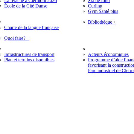
La relâche à Clermont 2026
Ski de fond
École de la Cité Danse
Curling
Gym Santé plus
Bibliothèque
+
Charte de la langue française
Quoi faire?
+
Infrastructures de transport
Acteurs économiques
Plan et terrains disponibles
Programme d’aide finan
favorisant la constructio
Parc industriel de Clerm