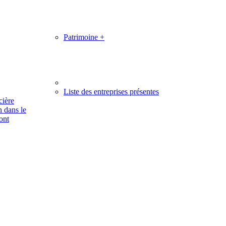
Patrimoine
+
Liste des entreprises présentes
cière
n dans le
ont