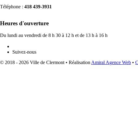
Téléphone :
418 439-3931
info@ville.clermont.qc.ca
Heures d'ouverture
Du lundi au vendredi de 8 h 30 à 12 h et de 13 h à 16 h
Suivez-nous
© 2018 - 2026 Ville de Clermont •
Réalisation
Amiral Agence Web
•
C