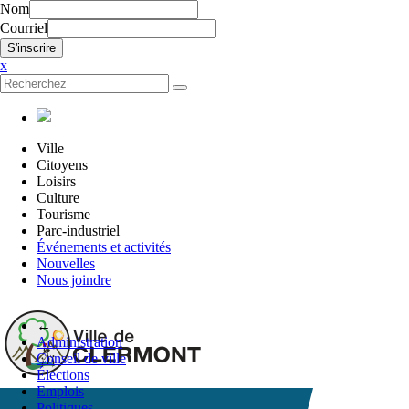
Nom
Courriel
x
Ville
Citoyens
Loisirs
Culture
Tourisme
Parc-industriel
Événements et activités
Nouvelles
Nous joindre
←
Administration
Conseil de ville
Élections
Emplois
Politiques