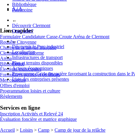
Bibliothèque
A
/
A
Patrimoine
←
Découvrir Clermont
Liens rapides
Quoi faire?
Formulaire Candidature Casse-Croute Aréna de Clermont
←
Requête Citoyenne
Découvrir le Parc industriel
Chartre de la langue française
Localisation
Clermont vous informe
Infrastructures de transport
Aréna
Plan et terrains disponibles
Bibliothèque
Acteurs économiques
Élections municipales
Programme d’aide financière favorisant la construction dans le P
Formulaires permis et certificats
Liste des entreprises présentes
Mes collectes
Offres d'emploi
Programmation loisirs et culture
Règlements
Services en ligne
Inscription Activités et Relevé 24
Évaluation foncière et matrice graphique
Accueil
>
Loisirs
>
Camp
>
Camp de jour de la relâche