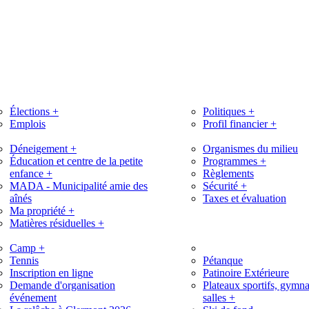
Élections
+
Politiques
+
Emplois
Profil financier
+
Déneigement
+
Organismes du milieu
Éducation et centre de la petite
Programmes
+
enfance
+
Règlements
MADA - Municipalité amie des
Sécurité
+
aînés
Taxes et évaluation
Ma propriété
+
Matières résiduelles
+
Camp
+
Tennis
Pétanque
Inscription en ligne
Patinoire Extérieure
Demande d'organisation
Plateaux sportifs, gymna
événement
salles
+