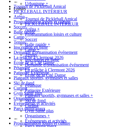
←
Urbanisme
+
Tournoi de Pickleball Amical
Loisirs
PICKLEBALL INTÉRIEUR
Aréna
Tournoi de Pickleball Amical
Programmation loisirs et culture
PICKLEBALL INTÉRIEUR
Soccer
Aréna
+
Balle rapide
Programmation loisirs et culture
Camp
Soccer
Tennis
Balle rapide
+
Inscription en ligne
Camp
+
Demande d'organisation événement
Tennis
La relâche à Clermont 2026
Inscription en ligne
École de la Cité Danse
Demande d'organisation événement
Pétanque
La relâche à Clermont 2026
Patinoire Extérieure
École de la Cité Danse
Plateaux sportifs, gymnases et salles
Ski de fond
Pétanque
Curling
Patinoire Extérieure
Gym Santé plus
Plateaux sportifs, gymnases et salles
+
Organismes
Ski de fond
Événements et activités
Curling
Parcs municipaux
Gym Santé plus
Organismes
+
←
Événements et activités
Programmation loisirs et culture
Parcs municipaux