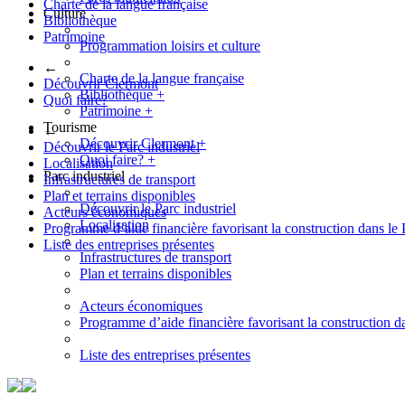
Charte de la langue française
Culture
Bibliothèque
Patrimoine
Programmation loisirs et culture
←
Charte de la langue française
Découvrir Clermont
Bibliothèque
+
Quoi faire?
Patrimoine
+
Tourisme
←
Découvrir Clermont
+
Découvrir le Parc industriel
Quoi faire?
+
Localisation
Parc industriel
Infrastructures de transport
Plan et terrains disponibles
Découvrir le Parc industriel
Acteurs économiques
Localisation
Programme d’aide financière favorisant la construction dans le 
Liste des entreprises présentes
Infrastructures de transport
Plan et terrains disponibles
Acteurs économiques
Programme d’aide financière favorisant la construction da
Liste des entreprises présentes