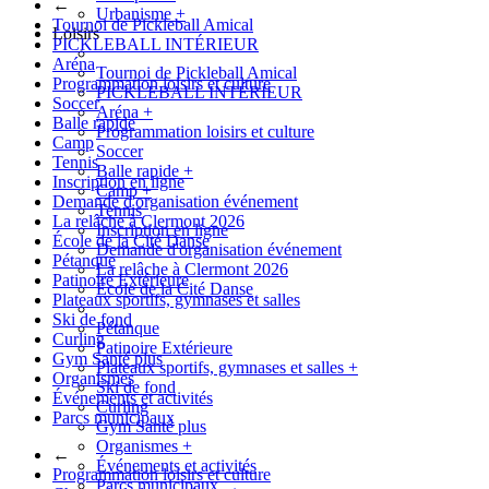
←
Urbanisme
+
Tournoi de Pickleball Amical
Loisirs
PICKLEBALL INTÉRIEUR
Aréna
Tournoi de Pickleball Amical
Programmation loisirs et culture
PICKLEBALL INTÉRIEUR
Soccer
Aréna
+
Balle rapide
Programmation loisirs et culture
Camp
Soccer
Tennis
Balle rapide
+
Inscription en ligne
Camp
+
Demande d'organisation événement
Tennis
La relâche à Clermont 2026
Inscription en ligne
École de la Cité Danse
Demande d'organisation événement
Pétanque
La relâche à Clermont 2026
Patinoire Extérieure
École de la Cité Danse
Plateaux sportifs, gymnases et salles
Ski de fond
Pétanque
Curling
Patinoire Extérieure
Gym Santé plus
Plateaux sportifs, gymnases et salles
+
Organismes
Ski de fond
Événements et activités
Curling
Parcs municipaux
Gym Santé plus
Organismes
+
←
Événements et activités
Programmation loisirs et culture
Parcs municipaux