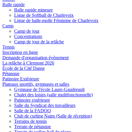
Balle rapide
Balle rapide mineure
Ligue de Softball de Charlevoix
Ligue de balle-molle Féminine de Charlevoix
Camp
Camp de jour
Concentrations
Camp de jour de la relâche
Tennis
Inscription en ligne
Demande d'organisation événement
La relâche à Clermont 2026
École de la Cité Danse
Pétanque
Patinoire Extérieure
Plateaux sportifs, gymnases et salles
Gymnase de l'école Laure-Gaudreault
Chalet des loisirs (salle multifonctionnelle)
Patinoire extérieure
Salle du Syndicat des travailleurs
Salle de la FADOQ
Club de curling Nairn (Salle de réception)
Terrains de tennis
Terrain de pétanque
Terrain de volley-ball de plage