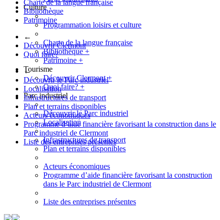
Charte de la langue française
Culture
Bibliothèque
Patrimoine
Programmation loisirs et culture
←
Charte de la langue française
Découvrir Clermont
Bibliothèque
+
Quoi faire?
Patrimoine
+
Tourisme
←
Découvrir Clermont
+
Découvrir le Parc industriel
Quoi faire?
+
Localisation
Parc industriel
Infrastructures de transport
Plan et terrains disponibles
Découvrir le Parc industriel
Acteurs économiques
Localisation
Programme d’aide financière favorisant la construction dans le
Parc industriel de Clermont
Infrastructures de transport
Liste des entreprises présentes
Plan et terrains disponibles
Acteurs économiques
Programme d’aide financière favorisant la construction
dans le Parc industriel de Clermont
Liste des entreprises présentes