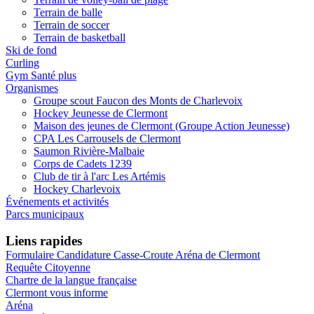
Terrain de balle
Terrain de soccer
Terrain de basketball
Ski de fond
Curling
Gym Santé plus
Organismes
Groupe scout Faucon des Monts de Charlevoix
Hockey Jeunesse de Clermont
Maison des jeunes de Clermont (Groupe Action Jeunesse)
CPA Les Carrousels de Clermont
Saumon Rivière-Malbaie
Corps de Cadets 1239
Club de tir à l'arc Les Artémis
Hockey Charlevoix
Événements et activités
Parcs municipaux
Liens rapides
Formulaire Candidature Casse-Croute Aréna de Clermont
Requête Citoyenne
Chartre de la langue française
Clermont vous informe
Aréna