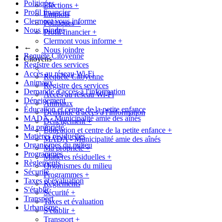
Politiques
Élections
+
Profil financier
Emplois
Clermont vous informe
Politiques
+
Nous joindre
Profil financier
+
Clermont vous informe
+
←
Nous joindre
Requête Citoyenne
Citoyens
Registre des services
Accès au réseau Wi-Fi
Requête Citoyenne
Animaux
Registre des services
Demande d'accès à l'information
Accès au réseau Wi-Fi
Déneigement
Animaux
Éducation et centre de la petite enfance
Demande d'accès à l'information
MADA - Municipalité amie des aînés
Déneigement
+
Ma propriété
Éducation et centre de la petite enfance
+
Matières résiduelles
MADA - Municipalité amie des aînés
Organismes du milieu
Ma propriété
+
Programmes
Matières résiduelles
+
Règlements
Organismes du milieu
Sécurité
Programmes
+
Taxes et évaluation
Règlements
S'établir
Sécurité
+
Transport
Taxes et évaluation
Urbanisme
S'établir
+
Transport
+