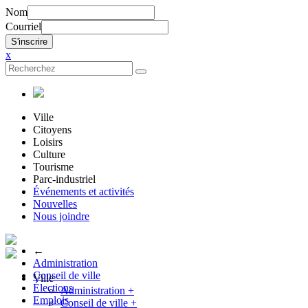
Nom
Courriel
x
Ville
Citoyens
Loisirs
Culture
Tourisme
Parc-industriel
Événements et activités
Nouvelles
Nous joindre
←
Administration
Conseil de ville
Ville
Élections
Administration
+
Emplois
Conseil de ville
+