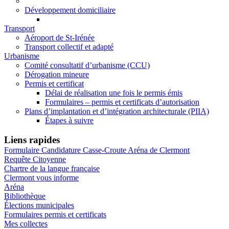
Développement domiciliaire
Transport
Aéroport de St-Irénée
Transport collectif et adapté
Urbanisme
Comité consultatif d’urbanisme (CCU)
Dérogation mineure
Permis et certificat
Délai de réalisation une fois le permis émis
Formulaires – permis et certificats d’autorisation
Plans d’implantation et d’intégration architecturale (PIIA)
Étapes à suivre
Liens rapides
Formulaire Candidature Casse-Croute Aréna de Clermont
Requête Citoyenne
Chartre de la langue française
Clermont vous informe
Aréna
Bibliothèque
Élections municipales
Formulaires permis et certificats
Mes collectes