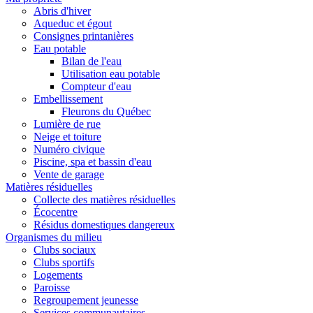
Abris d'hiver
Aqueduc et égout
Consignes printanières
Eau potable
Bilan de l'eau
Utilisation eau potable
Compteur d'eau
Embellissement
Fleurons du Québec
Lumière de rue
Neige et toiture
Numéro civique
Piscine, spa et bassin d'eau
Vente de garage
Matières résiduelles
Collecte des matières résiduelles
Écocentre
Résidus domestiques dangereux
Organismes du milieu
Clubs sociaux
Clubs sportifs
Logements
Paroisse
Regroupement jeunesse
Services communautaires