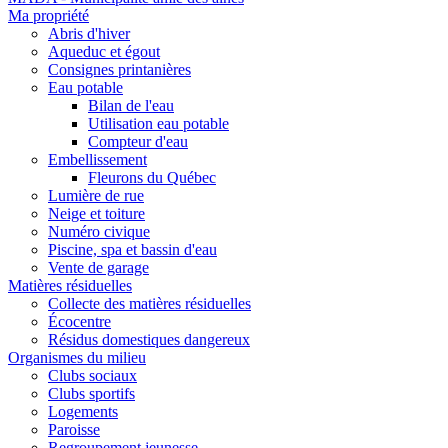
Ma propriété
Abris d'hiver
Aqueduc et égout
Consignes printanières
Eau potable
Bilan de l'eau
Utilisation eau potable
Compteur d'eau
Embellissement
Fleurons du Québec
Lumière de rue
Neige et toiture
Numéro civique
Piscine, spa et bassin d'eau
Vente de garage
Matières résiduelles
Collecte des matières résiduelles
Écocentre
Résidus domestiques dangereux
Organismes du milieu
Clubs sociaux
Clubs sportifs
Logements
Paroisse
Regroupement jeunesse