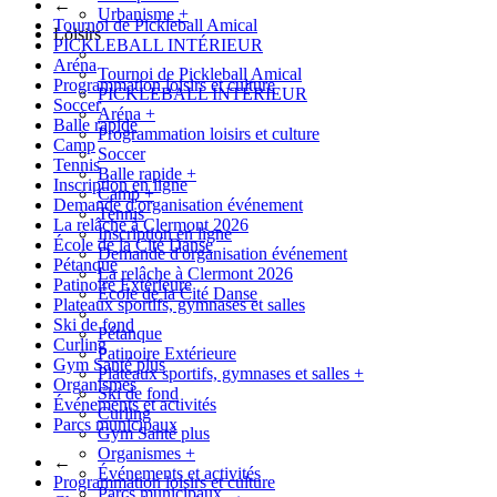
←
Urbanisme
+
Tournoi de Pickleball Amical
Loisirs
PICKLEBALL INTÉRIEUR
Aréna
Tournoi de Pickleball Amical
Programmation loisirs et culture
PICKLEBALL INTÉRIEUR
Soccer
Aréna
+
Balle rapide
Programmation loisirs et culture
Camp
Soccer
Tennis
Balle rapide
+
Inscription en ligne
Camp
+
Demande d'organisation événement
Tennis
La relâche à Clermont 2026
Inscription en ligne
École de la Cité Danse
Demande d'organisation événement
Pétanque
La relâche à Clermont 2026
Patinoire Extérieure
École de la Cité Danse
Plateaux sportifs, gymnases et salles
Ski de fond
Pétanque
Curling
Patinoire Extérieure
Gym Santé plus
Plateaux sportifs, gymnases et salles
+
Organismes
Ski de fond
Événements et activités
Curling
Parcs municipaux
Gym Santé plus
Organismes
+
←
Événements et activités
Programmation loisirs et culture
Parcs municipaux