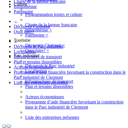
Charte de la langue française
Culture
Bibliothèque
Patrimoine
Programmation loisirs et culture
←
Charte de la langue française
Découvrir Clermont
Bibliothèque
+
Quoi faire?
Patrimoine
+
Tourisme
←
Découvrir Clermont
+
Découvrir le Parc industriel
Quoi faire?
+
Localisation
Parc industriel
Infrastructures de transport
Plan et terrains disponibles
Découvrir le Parc industriel
Acteurs économiques
Localisation
Programme d’aide financière favorisant la construction dans le
Parc industriel de Clermont
Infrastructures de transport
Liste des entreprises présentes
Plan et terrains disponibles
Acteurs économiques
Programme d’aide financière favorisant la construction
dans le Parc industriel de Clermont
Liste des entreprises présentes