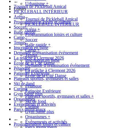
←
Urbanisme
+
Tournoi de Pickleball Amical
Loisirs
PICKLEBALL INTÉRIEUR
Aréna
Tournoi de Pickleball Amical
Programmation loisirs et culture
PICKLEBALL INTÉRIEUR
Soccer
Aréna
+
Balle rapide
Programmation loisirs et culture
Camp
Soccer
Tennis
Balle rapide
+
Inscription en ligne
Camp
+
Demande d'organisation événement
Tennis
La relâche à Clermont 2026
Inscription en ligne
École de la Cité Danse
Demande d'organisation événement
Pétanque
La relâche à Clermont 2026
Patinoire Extérieure
École de la Cité Danse
Plateaux sportifs, gymnases et salles
Ski de fond
Pétanque
Curling
Patinoire Extérieure
Gym Santé plus
Plateaux sportifs, gymnases et salles
+
Organismes
Ski de fond
Événements et activités
Curling
Parcs municipaux
Gym Santé plus
Organismes
+
←
Événements et activités
Programmation loisirs et culture
Parcs municipaux