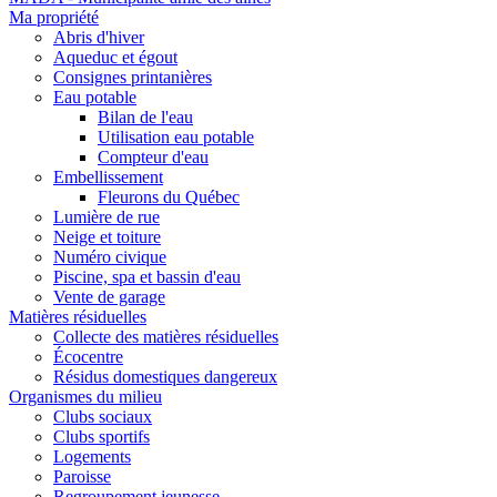
Ma propriété
Abris d'hiver
Aqueduc et égout
Consignes printanières
Eau potable
Bilan de l'eau
Utilisation eau potable
Compteur d'eau
Embellissement
Fleurons du Québec
Lumière de rue
Neige et toiture
Numéro civique
Piscine, spa et bassin d'eau
Vente de garage
Matières résiduelles
Collecte des matières résiduelles
Écocentre
Résidus domestiques dangereux
Organismes du milieu
Clubs sociaux
Clubs sportifs
Logements
Paroisse
Regroupement jeunesse