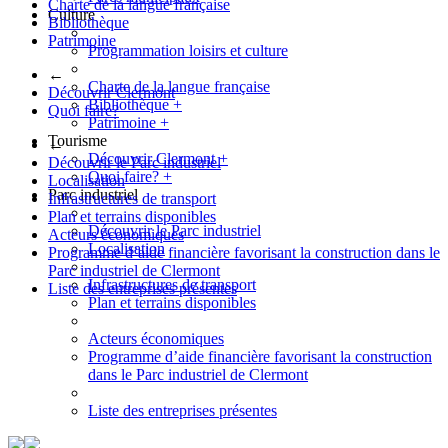
Charte de la langue française
Culture
Bibliothèque
Patrimoine
Programmation loisirs et culture
←
Charte de la langue française
Découvrir Clermont
Bibliothèque
+
Quoi faire?
Patrimoine
+
Tourisme
←
Découvrir Clermont
+
Découvrir le Parc industriel
Quoi faire?
+
Localisation
Parc industriel
Infrastructures de transport
Plan et terrains disponibles
Découvrir le Parc industriel
Acteurs économiques
Localisation
Programme d’aide financière favorisant la construction dans le
Parc industriel de Clermont
Infrastructures de transport
Liste des entreprises présentes
Plan et terrains disponibles
Acteurs économiques
Programme d’aide financière favorisant la construction
dans le Parc industriel de Clermont
Liste des entreprises présentes