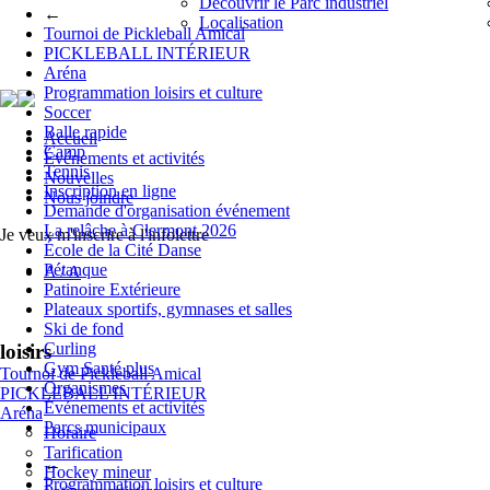
Découvrir le Parc industriel
←
Localisation
Tournoi de Pickleball Amical
PICKLEBALL INTÉRIEUR
Aréna
Programmation loisirs et culture
Soccer
Balle rapide
Accueil
Camp
Événements et activités
Tennis
Nouvelles
Inscription en ligne
Nous joindre
Demande d'organisation événement
La relâche à Clermont 2026
Je veux m'inscrire à l'infolettre
École de la Cité Danse
Pétanque
A
/
A
Patinoire Extérieure
Plateaux sportifs, gymnases et salles
Ski de fond
Curling
loisirs
Gym Santé plus
Tournoi de Pickleball Amical
Organismes
PICKLEBALL INTÉRIEUR
Événements et activités
Aréna
Parcs municipaux
Horaire
Tarification
←
Hockey mineur
Programmation loisirs et culture