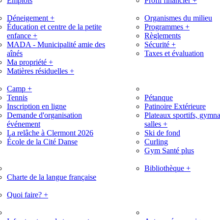
Emplois
Profil financier
+
Déneigement
+
Organismes du milieu
Éducation et centre de la petite
Programmes
+
enfance
+
Règlements
MADA - Municipalité amie des
Sécurité
+
aînés
Taxes et évaluation
Ma propriété
+
Matières résiduelles
+
Camp
+
Tennis
Pétanque
Inscription en ligne
Patinoire Extérieure
Demande d'organisation
Plateaux sportifs, gymna
événement
salles
+
La relâche à Clermont 2026
Ski de fond
École de la Cité Danse
Curling
Gym Santé plus
Bibliothèque
+
Charte de la langue française
Quoi faire?
+