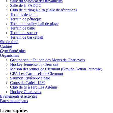
Salle du Syndicat des travailleurs
Salle de la FADOQ
Club de curling Nairn (Salle de réception)
Terrains de tennis
Terrain de pétanque
Terrain de volley-ball de plage
Terrain de balle
Terrain de soccer
Terrain de basketball
Ski de fond
Curling
Gym Santé plus
Organismes
Groupe scout Faucon des Monts de Charlevoix
Hockey Jeunesse de Clermont
Maison des jeunes de Clermont (Groupe Action Jeunesse)
CPA Les Carrousels de Clermont
Saumon Rivière-Malbaie
Corps de Cadets 1239
Club de tir à l'arc Les Artémis
Hockey Charlevoix
Événements et activités
Parcs municipaux
Liens rapides