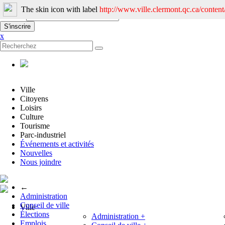
Nom
The skin icon with label
http://www.ville.clermont.qc.ca/conte
Courriel
x
Ville
Citoyens
Loisirs
Culture
Tourisme
Parc-industriel
Événements et activités
Nouvelles
Nous joindre
←
Administration
Conseil de ville
Ville
Élections
Administration
+
Emplois