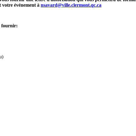
t votre événement à
nsavard@ville.clermont.qc.ca
 fournir:
u)