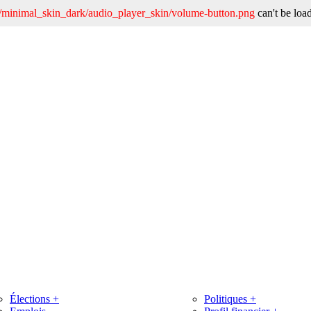
nt/minimal_skin_dark/audio_player_skin/volume-button.png
can't be loa
Élections
+
Politiques
+