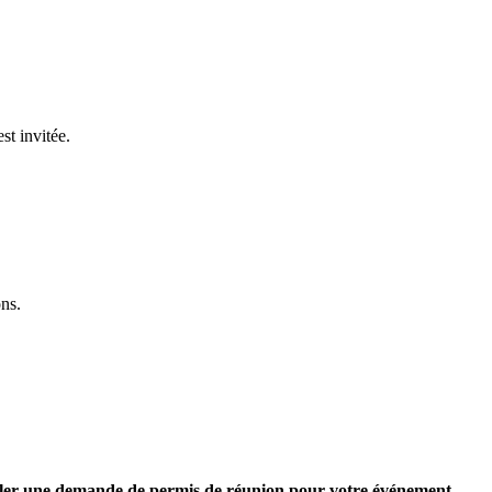
st invitée.
ons.
formuler une demande de permis de réunion pour votre événement.