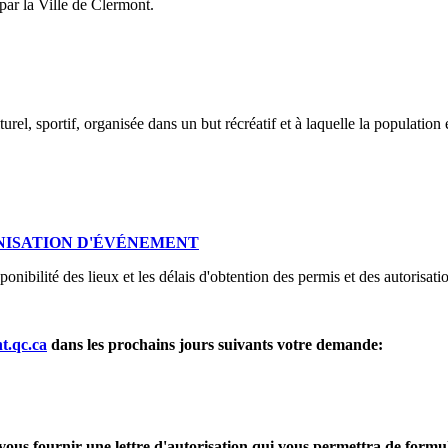
 par la Ville de Clermont.
urel, sportif, organisée dans un but récréatif et à laquelle la population e
NISATION D'ÉVÉNEMENT
onibilité des lieux et les délais d'obtention des permis et des autorisati
t.qc.ca
dans les prochains jours suivants votre demande:
devra vous fournir une lettre d'autorisation qui vous permettra de 