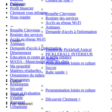
Conseil de ville
+
Politiques
Citoyens
Profil financier
Clermont vous informe
Requête Citoyenne
Nous joindre
Registre des services
Accès au réseau Wi-Fi
←
Animaux
Requête Citoyenne
Demande d'accès à l'information
Registre des services
Accès au réseau Wi-Fi
Loisirs
Animaux
Demande d'accès à l'information
Tournoi de Pickleball Amical
Déneigement
PICKLEBALL INTÉRIEUR
Éducation et centre de la petite enfance
Aréna
+
MADA - Municipalité amie des aînés
Programmation loisirs et culture
Ma propriété
Soccer
Matières résiduelles
Balle rapide
+
Organismes du milieu
Programmes
Culture
Règlements
Sécurité
Programmation loisirs et culture
Taxes et évaluation
Tourisme
S'établir
Découvrir Clermont
+
Transport
Parc industriel
Urbanisme