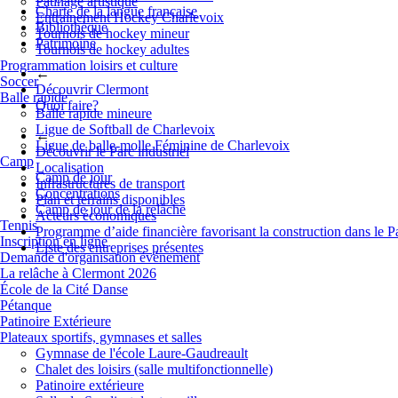
Patinage artistique
Charte de la langue française
Entrainement Hockey Charlevoix
Bibliothèque
Tournois de hockey mineur
Patrimoine
Tournois de hockey adultes
Programmation loisirs et culture
←
Soccer
Découvrir Clermont
Balle rapide
Quoi faire?
Balle rapide mineure
Ligue de Softball de Charlevoix
←
Ligue de balle-molle Féminine de Charlevoix
Découvrir le Parc industriel
Camp
Localisation
Camp de jour
Infrastructures de transport
Concentrations
Plan et terrains disponibles
Camp de jour de la relâche
Acteurs économiques
Tennis
Programme d’aide financière favorisant la construction dans le P
Inscription en ligne
Liste des entreprises présentes
Demande d'organisation événement
La relâche à Clermont 2026
École de la Cité Danse
Pétanque
Patinoire Extérieure
Plateaux sportifs, gymnases et salles
Gymnase de l'école Laure-Gaudreault
Chalet des loisirs (salle multifonctionnelle)
Patinoire extérieure