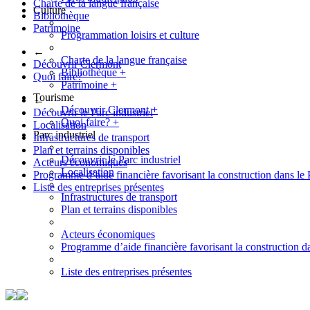
Charte de la langue française
Culture
Bibliothèque
Patrimoine
Programmation loisirs et culture
←
Charte de la langue française
Découvrir Clermont
Bibliothèque
+
Quoi faire?
Patrimoine
+
Tourisme
←
Découvrir Clermont
+
Découvrir le Parc industriel
Quoi faire?
+
Localisation
Parc industriel
Infrastructures de transport
Plan et terrains disponibles
Découvrir le Parc industriel
Acteurs économiques
Localisation
Programme d’aide financière favorisant la construction dans le 
Liste des entreprises présentes
Infrastructures de transport
Plan et terrains disponibles
Acteurs économiques
Programme d’aide financière favorisant la construction da
Liste des entreprises présentes