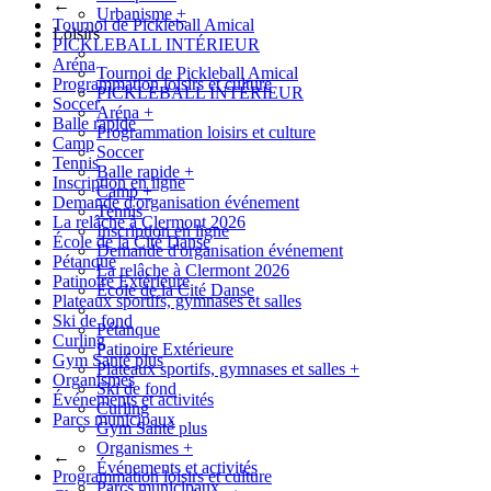
←
Urbanisme
+
Tournoi de Pickleball Amical
Loisirs
PICKLEBALL INTÉRIEUR
Aréna
Tournoi de Pickleball Amical
Programmation loisirs et culture
PICKLEBALL INTÉRIEUR
Soccer
Aréna
+
Balle rapide
Programmation loisirs et culture
Camp
Soccer
Tennis
Balle rapide
+
Inscription en ligne
Camp
+
Demande d'organisation événement
Tennis
La relâche à Clermont 2026
Inscription en ligne
École de la Cité Danse
Demande d'organisation événement
Pétanque
La relâche à Clermont 2026
Patinoire Extérieure
École de la Cité Danse
Plateaux sportifs, gymnases et salles
Ski de fond
Pétanque
Curling
Patinoire Extérieure
Gym Santé plus
Plateaux sportifs, gymnases et salles
+
Organismes
Ski de fond
Événements et activités
Curling
Parcs municipaux
Gym Santé plus
Organismes
+
←
Événements et activités
Programmation loisirs et culture
Parcs municipaux