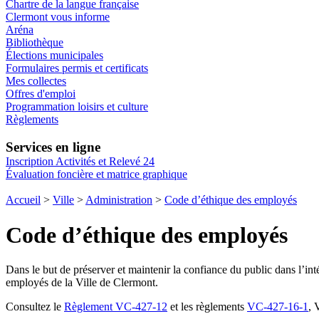
Chartre de la langue française
Clermont vous informe
Aréna
Bibliothèque
Élections municipales
Formulaires permis et certificats
Mes collectes
Offres d'emploi
Programmation loisirs et culture
Règlements
Services en ligne
Inscription Activités et Relevé 24
Évaluation foncière et matrice graphique
Accueil
>
Ville
>
Administration
>
Code d’éthique des employés
Code d’éthique des employés
Dans le but de préserver et maintenir la confiance du public dans l’inté
employés de la Ville de Clermont.
Consultez le
Règlement VC-427-12
et les règlements
VC-427-16-1
, 