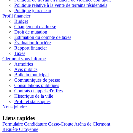
Politique relative à la vente de terrains résidentiels
Politique jeux d'eau
Profil financier
Budget
Changement d'adresse
Droit de mutation
Estimation du compte de taxes
Évaluation foncière
Rapport financier
Taxes
Clermont vous informe
Armoiries
Avis publics
Bulletin municipal
Communiqués de presse
Consultations publiques
Contrats et appels d'offres
Historique de la ville
Profil et statistiques
Nous joindre
Liens rapides
Formulaire Candidature Casse-Croute Aréna de Clermont
Requête Citoyenne