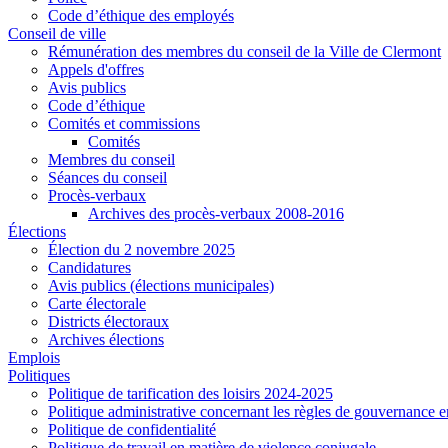
Code d’éthique des employés
Conseil de ville
Rémunération des membres du conseil de la Ville de Clermont
Appels d'offres
Avis publics
Code d’éthique
Comités et commissions
Comités
Membres du conseil
Séances du conseil
Procès-verbaux
Archives des procès-verbaux 2008-2016
Élections
Élection du 2 novembre 2025
Candidatures
Avis publics (élections municipales)
Carte électorale
Districts électoraux
Archives élections
Emplois
Politiques
Politique de tarification des loisirs 2024-2025
Politique administrative concernant les règles de gouvernance 
Politique de confidentialité
Politique de travail en matière de violence conjugale