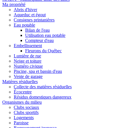
Ma propriété
Abris d'hiver
Aqueduc et égout
Consignes printanières
Eau potable
Bilan de l'eau
Utilisation eau potable
Compteur d'eau
Embellissement
Fleurons du Québec
Lumière de rue
Neige et toiture
Numéro civique
Piscine, spa et bassin d'eau
Vente de garage
Matières résiduelles
Collecte des matières résiduelles
Écocentre
Résidus domestiques dangereux
Organismes du milieu
Clubs sociaux
Clubs sportifs
Logements
Paroisse
Regroupement jeunesse