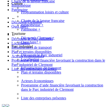
Charte de la langue française
Culture
Bibliothèque
Patrimoine
Programmation loisirs et culture
←
Charte de la langue française
Découvrir Clermont
Bibliothèque
+
Quoi faire?
Patrimoine
+
Tourisme
←
Découvrir Clermont
+
Découvrir le Parc industriel
Quoi faire?
+
Localisation
Parc industriel
Infrastructures de transport
Plan et terrains disponibles
Découvrir le Parc industriel
Acteurs économiques
Localisation
Programme d’aide financière favorisant la construction dans le
Parc industriel de Clermont
Infrastructures de transport
Liste des entreprises présentes
Plan et terrains disponibles
Acteurs économiques
Programme d’aide financière favorisant la construction
dans le Parc industriel de Clermont
Liste des entreprises présentes