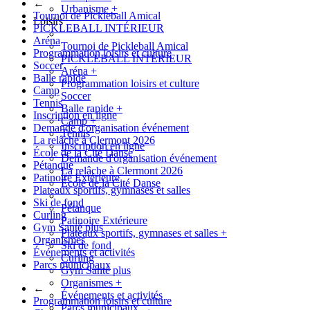
←
Urbanisme
+
Tournoi de Pickleball Amical
Loisirs
PICKLEBALL INTÉRIEUR
Aréna
Tournoi de Pickleball Amical
Programmation loisirs et culture
PICKLEBALL INTÉRIEUR
Soccer
Aréna
+
Balle rapide
Programmation loisirs et culture
Camp
Soccer
Tennis
Balle rapide
+
Inscription en ligne
Camp
+
Demande d'organisation événement
Tennis
La relâche à Clermont 2026
Inscription en ligne
École de la Cité Danse
Demande d'organisation événement
Pétanque
La relâche à Clermont 2026
Patinoire Extérieure
École de la Cité Danse
Plateaux sportifs, gymnases et salles
Ski de fond
Pétanque
Curling
Patinoire Extérieure
Gym Santé plus
Plateaux sportifs, gymnases et salles
+
Organismes
Ski de fond
Événements et activités
Curling
Parcs municipaux
Gym Santé plus
Organismes
+
←
Événements et activités
Programmation loisirs et culture
Parcs municipaux