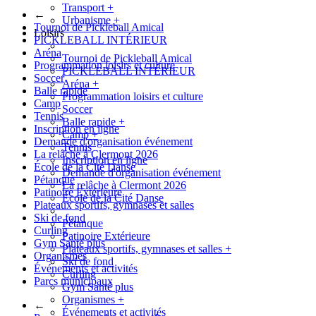
Transport
+
←
Urbanisme
+
Tournoi de Pickleball Amical
Loisirs
PICKLEBALL INTÉRIEUR
Aréna
Tournoi de Pickleball Amical
Programmation loisirs et culture
PICKLEBALL INTÉRIEUR
Soccer
Aréna
+
Balle rapide
Programmation loisirs et culture
Camp
Soccer
Tennis
Balle rapide
+
Inscription en ligne
Camp
+
Demande d'organisation événement
Tennis
La relâche à Clermont 2026
Inscription en ligne
École de la Cité Danse
Demande d'organisation événement
Pétanque
La relâche à Clermont 2026
Patinoire Extérieure
École de la Cité Danse
Plateaux sportifs, gymnases et salles
Ski de fond
Pétanque
Curling
Patinoire Extérieure
Gym Santé plus
Plateaux sportifs, gymnases et salles
+
Organismes
Ski de fond
Événements et activités
Curling
Parcs municipaux
Gym Santé plus
Organismes
+
←
Événements et activités