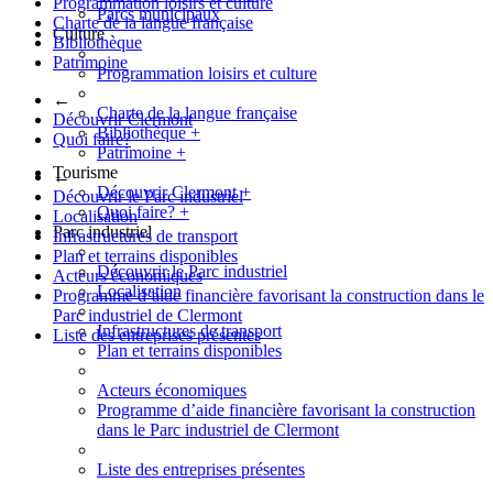
Programmation loisirs et culture
Parcs municipaux
Charte de la langue française
Culture
Bibliothèque
Patrimoine
Programmation loisirs et culture
←
Charte de la langue française
Découvrir Clermont
Bibliothèque
+
Quoi faire?
Patrimoine
+
Tourisme
←
Découvrir Clermont
+
Découvrir le Parc industriel
Quoi faire?
+
Localisation
Parc industriel
Infrastructures de transport
Plan et terrains disponibles
Découvrir le Parc industriel
Acteurs économiques
Localisation
Programme d’aide financière favorisant la construction dans le
Parc industriel de Clermont
Infrastructures de transport
Liste des entreprises présentes
Plan et terrains disponibles
Acteurs économiques
Programme d’aide financière favorisant la construction
dans le Parc industriel de Clermont
Liste des entreprises présentes