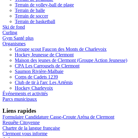
Terrain de volley-ball de plage
Terrain de balle
Terrain de soccer
Terrain de basketball
Ski de fond
Curling
Gym Santé plus
Organismes
Groupe scout Faucon des Monts de Charlevoix
Hockey Jeunesse de Clermont
Maison des jeunes de Clermont (Groupe Action Jeunesse)
CPA Les Carrousels de Clermont
Saumon Rivière-Malbaie
Corps de Cadets 1239
Club de tir à l'arc Les Artémis
Hockey Charlevoix
Événements et activités
Parcs municipaux
Liens rapides
Formulaire Candidature Casse-Croute Aréna de Clermont
Requête Citoyenne
Chartre de la langue française
Clermont vous informe