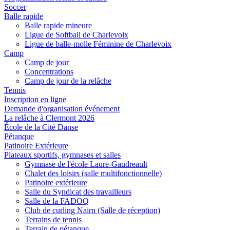
Soccer
Balle rapide
Balle rapide mineure
Ligue de Softball de Charlevoix
Ligue de balle-molle Féminine de Charlevoix
Camp
Camp de jour
Concentrations
Camp de jour de la relâche
Tennis
Inscription en ligne
Demande d'organisation événement
La relâche à Clermont 2026
École de la Cité Danse
Pétanque
Patinoire Extérieure
Plateaux sportifs, gymnases et salles
Gymnase de l'école Laure-Gaudreault
Chalet des loisirs (salle multifonctionnelle)
Patinoire extérieure
Salle du Syndicat des travailleurs
Salle de la FADOQ
Club de curling Nairn (Salle de réception)
Terrains de tennis
Terrain de pétanque