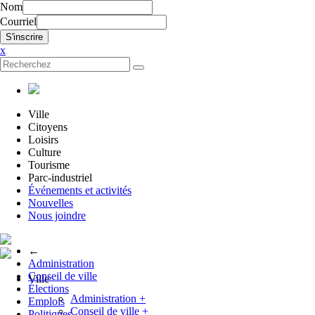
Nom
Courriel
x
Ville
Citoyens
Loisirs
Culture
Tourisme
Parc-industriel
Événements et activités
Nouvelles
Nous joindre
←
Administration
Conseil de ville
Ville
Élections
Administration
+
Emplois
Conseil de ville
+
Politiques