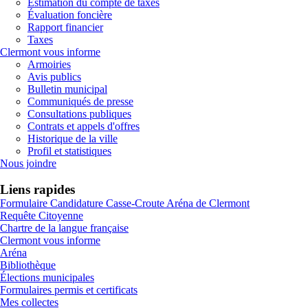
Estimation du compte de taxes
Évaluation foncière
Rapport financier
Taxes
Clermont vous informe
Armoiries
Avis publics
Bulletin municipal
Communiqués de presse
Consultations publiques
Contrats et appels d'offres
Historique de la ville
Profil et statistiques
Nous joindre
Liens rapides
Formulaire Candidature Casse-Croute Aréna de Clermont
Requête Citoyenne
Chartre de la langue française
Clermont vous informe
Aréna
Bibliothèque
Élections municipales
Formulaires permis et certificats
Mes collectes