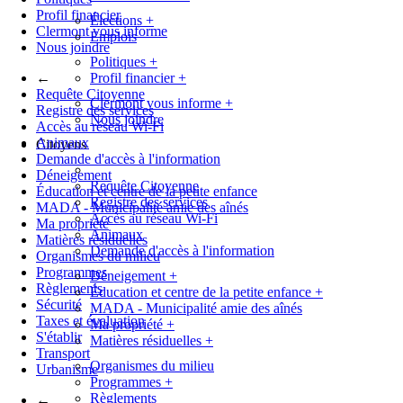
Profil financier
Élections
+
Clermont vous informe
Emplois
Nous joindre
Politiques
+
←
Profil financier
+
Requête Citoyenne
Clermont vous informe
+
Registre des services
Nous joindre
Accès au réseau Wi-Fi
Animaux
Citoyens
Demande d'accès à l'information
Déneigement
Requête Citoyenne
Éducation et centre de la petite enfance
Registre des services
MADA - Municipalité amie des aînés
Accès au réseau Wi-Fi
Ma propriété
Animaux
Matières résiduelles
Demande d'accès à l'information
Organismes du milieu
Programmes
Déneigement
+
Règlements
Éducation et centre de la petite enfance
+
Sécurité
MADA - Municipalité amie des aînés
Taxes et évaluation
Ma propriété
+
S'établir
Matières résiduelles
+
Transport
Organismes du milieu
Urbanisme
Programmes
+
Règlements
←