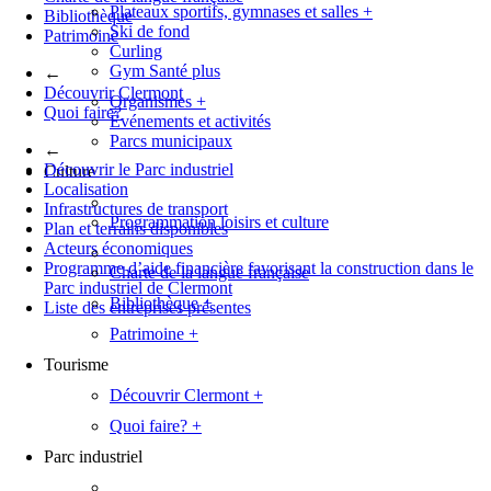
Plateaux sportifs, gymnases et salles
+
Bibliothèque
Ski de fond
Patrimoine
Curling
Gym Santé plus
←
Découvrir Clermont
Organismes
+
Quoi faire?
Événements et activités
Parcs municipaux
←
Découvrir le Parc industriel
Culture
Localisation
Infrastructures de transport
Programmation loisirs et culture
Plan et terrains disponibles
Acteurs économiques
Programme d’aide financière favorisant la construction dans le
Charte de la langue française
Parc industriel de Clermont
Bibliothèque
+
Liste des entreprises présentes
Patrimoine
+
Tourisme
Découvrir Clermont
+
Quoi faire?
+
Parc industriel