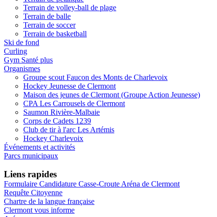
Terrain de volley-ball de plage
Terrain de balle
Terrain de soccer
Terrain de basketball
Ski de fond
Curling
Gym Santé plus
Organismes
Groupe scout Faucon des Monts de Charlevoix
Hockey Jeunesse de Clermont
Maison des jeunes de Clermont (Groupe Action Jeunesse)
CPA Les Carrousels de Clermont
Saumon Rivière-Malbaie
Corps de Cadets 1239
Club de tir à l'arc Les Artémis
Hockey Charlevoix
Événements et activités
Parcs municipaux
Liens rapides
Formulaire Candidature Casse-Croute Aréna de Clermont
Requête Citoyenne
Chartre de la langue française
Clermont vous informe