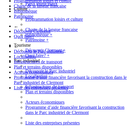
Programmation loisirs et culture
Parcs municipaux
Charte de la langue française
Culture
Bibliothèque
Patrimoine
Programmation loisirs et culture
←
Charte de la langue française
Découvrir Clermont
Bibliothèque
+
Quoi faire?
Patrimoine
+
Tourisme
←
Découvrir Clermont
+
Découvrir le Parc industriel
Quoi faire?
+
Localisation
Parc industriel
Infrastructures de transport
Plan et terrains disponibles
Découvrir le Parc industriel
Acteurs économiques
Localisation
Programme d’aide financière favorisant la construction dans le
Parc industriel de Clermont
Infrastructures de transport
Liste des entreprises présentes
Plan et terrains disponibles
Acteurs économiques
Programme d’aide financière favorisant la construction
dans le Parc industriel de Clermont
Liste des entreprises présentes