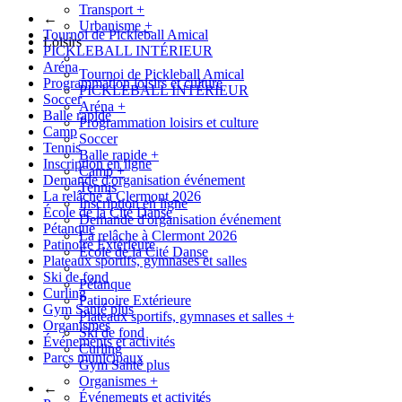
Transport
+
←
Urbanisme
+
Tournoi de Pickleball Amical
Loisirs
PICKLEBALL INTÉRIEUR
Aréna
Tournoi de Pickleball Amical
Programmation loisirs et culture
PICKLEBALL INTÉRIEUR
Soccer
Aréna
+
Balle rapide
Programmation loisirs et culture
Camp
Soccer
Tennis
Balle rapide
+
Inscription en ligne
Camp
+
Demande d'organisation événement
Tennis
La relâche à Clermont 2026
Inscription en ligne
École de la Cité Danse
Demande d'organisation événement
Pétanque
La relâche à Clermont 2026
Patinoire Extérieure
École de la Cité Danse
Plateaux sportifs, gymnases et salles
Ski de fond
Pétanque
Curling
Patinoire Extérieure
Gym Santé plus
Plateaux sportifs, gymnases et salles
+
Organismes
Ski de fond
Événements et activités
Curling
Parcs municipaux
Gym Santé plus
Organismes
+
←
Événements et activités