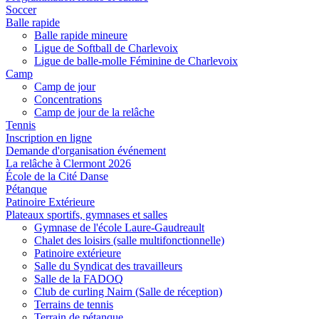
Soccer
Balle rapide
Balle rapide mineure
Ligue de Softball de Charlevoix
Ligue de balle-molle Féminine de Charlevoix
Camp
Camp de jour
Concentrations
Camp de jour de la relâche
Tennis
Inscription en ligne
Demande d'organisation événement
La relâche à Clermont 2026
École de la Cité Danse
Pétanque
Patinoire Extérieure
Plateaux sportifs, gymnases et salles
Gymnase de l'école Laure-Gaudreault
Chalet des loisirs (salle multifonctionnelle)
Patinoire extérieure
Salle du Syndicat des travailleurs
Salle de la FADOQ
Club de curling Nairn (Salle de réception)
Terrains de tennis
Terrain de pétanque