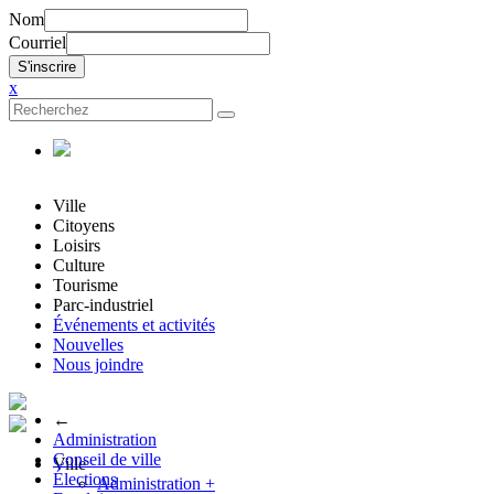
Nom
Courriel
x
Ville
Citoyens
Loisirs
Culture
Tourisme
Parc-industriel
Événements et activités
Nouvelles
Nous joindre
←
Administration
Conseil de ville
Ville
Élections
Administration
+