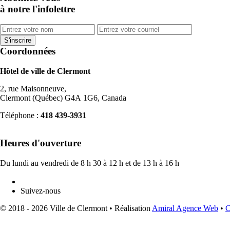
à notre l'infolettre
Coordonnées
Hôtel de ville de Clermont
2, rue Maisonneuve,
Clermont (Québec) G4A 1G6, Canada
Téléphone :
418 439-3931
info@ville.clermont.qc.ca
Heures d'ouverture
Du lundi au vendredi de 8 h 30 à 12 h et de 13 h à 16 h
Suivez-nous
© 2018 - 2026 Ville de Clermont •
Réalisation
Amiral Agence Web
•
C