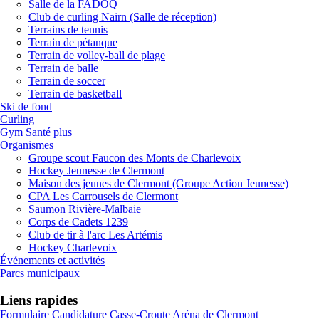
Salle de la FADOQ
Club de curling Nairn (Salle de réception)
Terrains de tennis
Terrain de pétanque
Terrain de volley-ball de plage
Terrain de balle
Terrain de soccer
Terrain de basketball
Ski de fond
Curling
Gym Santé plus
Organismes
Groupe scout Faucon des Monts de Charlevoix
Hockey Jeunesse de Clermont
Maison des jeunes de Clermont (Groupe Action Jeunesse)
CPA Les Carrousels de Clermont
Saumon Rivière-Malbaie
Corps de Cadets 1239
Club de tir à l'arc Les Artémis
Hockey Charlevoix
Événements et activités
Parcs municipaux
Liens rapides
Formulaire Candidature Casse-Croute Aréna de Clermont