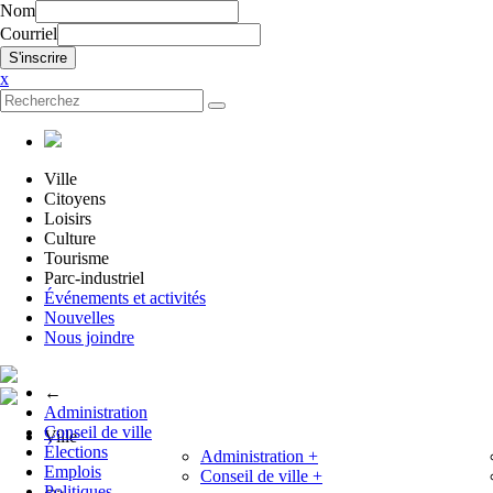
Nom
Courriel
x
Ville
Citoyens
Loisirs
Culture
Tourisme
Parc-industriel
Événements et activités
Nouvelles
Nous joindre
←
Administration
Conseil de ville
Ville
Élections
Administration
+
Emplois
Conseil de ville
+
Politiques