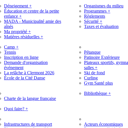
Déneigement
+
Organismes du milieu
Éducation et centre de la petite
Programmes
+
enfance
+
Règlements
MADA - Municipalité amie des
Sécurité
+
aînés
Taxes et évaluation
Ma propriété
+
Matières résiduelles
+
Camp
+
Tennis
Pétanque
Inscription en ligne
Patinoire Extérieure
Demande d'organisation
Plateaux sportifs, gymna
événement
salles
+
La relâche à Clermont 2026
Ski de fond
École de la Cité Danse
Curling
Gym Santé plus
Bibliothèque
+
Charte de la langue française
Quoi faire?
+
Infrastructures de transport
Acteurs économiques