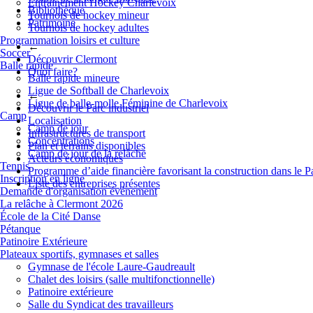
Entrainement Hockey Charlevoix
Bibliothèque
Tournois de hockey mineur
Patrimoine
Tournois de hockey adultes
Programmation loisirs et culture
←
Soccer
Découvrir Clermont
Balle rapide
Quoi faire?
Balle rapide mineure
Ligue de Softball de Charlevoix
←
Ligue de balle-molle Féminine de Charlevoix
Découvrir le Parc industriel
Camp
Localisation
Camp de jour
Infrastructures de transport
Concentrations
Plan et terrains disponibles
Camp de jour de la relâche
Acteurs économiques
Tennis
Programme d’aide financière favorisant la construction dans le P
Inscription en ligne
Liste des entreprises présentes
Demande d'organisation événement
La relâche à Clermont 2026
École de la Cité Danse
Pétanque
Patinoire Extérieure
Plateaux sportifs, gymnases et salles
Gymnase de l'école Laure-Gaudreault
Chalet des loisirs (salle multifonctionnelle)
Patinoire extérieure
Salle du Syndicat des travailleurs