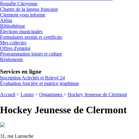
Requête Citoyenne
Chartre de la langue française
Clermont vous informe
Aréna
Bibliothèque
Élections municipales
Formulaires permis et certificats
Mes collectes
Offres d'emploi
Programmation loisirs et culture
Règlements
Services en ligne
Inscription Activités et Relevé 24
Évaluation foncière et matrice graphique
Accueil
>
Loisirs
>
Organismes
>
Hockey Jeunesse de Clermont
Hockey Jeunesse de Clermont
31, rue Larouche