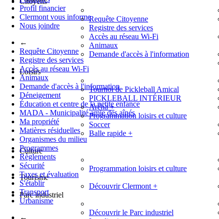
Citoyens
Profil financier
Clermont vous informe
Requête Citoyenne
Nous joindre
Registre des services
Accès au réseau Wi-Fi
←
Animaux
Requête Citoyenne
Demande d'accès à l'information
Registre des services
Accès au réseau Wi-Fi
Loisirs
Animaux
Demande d'accès à l'information
Tournoi de Pickleball Amical
Déneigement
PICKLEBALL INTÉRIEUR
Éducation et centre de la petite enfance
Aréna
+
MADA - Municipalité amie des aînés
Programmation loisirs et culture
Ma propriété
Soccer
Matières résiduelles
Balle rapide
+
Organismes du milieu
Programmes
Culture
Règlements
Sécurité
Programmation loisirs et culture
Taxes et évaluation
Tourisme
S'établir
Découvrir Clermont
+
Transport
Parc industriel
Urbanisme
Découvrir le Parc industriel
←