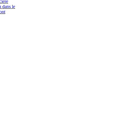
cière
n dans le
ont