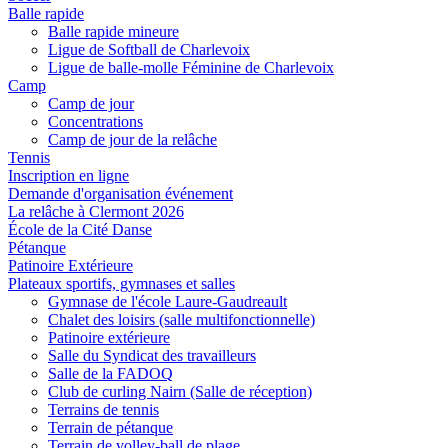
Balle rapide
Balle rapide mineure
Ligue de Softball de Charlevoix
Ligue de balle-molle Féminine de Charlevoix
Camp
Camp de jour
Concentrations
Camp de jour de la relâche
Tennis
Inscription en ligne
Demande d'organisation événement
La relâche à Clermont 2026
École de la Cité Danse
Pétanque
Patinoire Extérieure
Plateaux sportifs, gymnases et salles
Gymnase de l'école Laure-Gaudreault
Chalet des loisirs (salle multifonctionnelle)
Patinoire extérieure
Salle du Syndicat des travailleurs
Salle de la FADOQ
Club de curling Nairn (Salle de réception)
Terrains de tennis
Terrain de pétanque
Terrain de volley-ball de plage