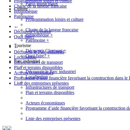
Programmation loisirs et culture
Parcs municipaux
Charte de la langue française
Culture
Bibliothèque
Patrimoine
Programmation loisirs et culture
←
Charte de la langue française
Découvrir Clermont
Bibliothèque
+
Quoi faire?
Patrimoine
+
Tourisme
←
Découvrir Clermont
+
Découvrir le Parc industriel
Quoi faire?
+
Localisation
Parc industriel
Infrastructures de transport
Plan et terrains disponibles
Découvrir le Parc industriel
Acteurs économiques
Localisation
Programme d’aide financière favorisant la construction dans le 
Liste des entreprises présentes
Infrastructures de transport
Plan et terrains disponibles
Acteurs économiques
Programme d’aide financière favorisant la construction da
Liste des entreprises présentes