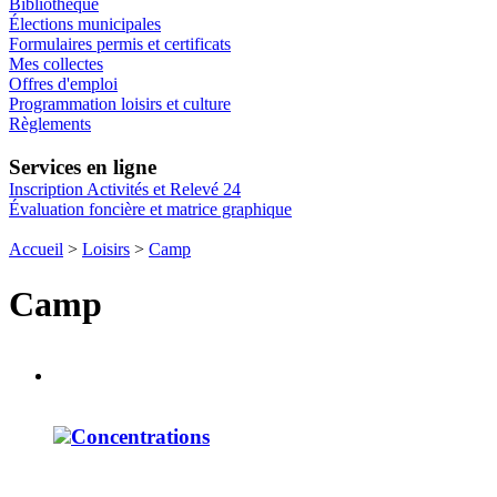
Bibliothèque
Élections municipales
Formulaires permis et certificats
Mes collectes
Offres d'emploi
Programmation loisirs et culture
Règlements
Services en ligne
Inscription Activités et Relevé 24
Évaluation foncière et matrice graphique
Accueil
>
Loisirs
>
Camp
Camp
Concentrations