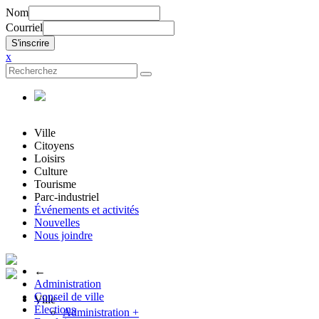
Nom
Courriel
x
Ville
Citoyens
Loisirs
Culture
Tourisme
Parc-industriel
Événements et activités
Nouvelles
Nous joindre
←
Administration
Conseil de ville
Ville
Élections
Administration
+