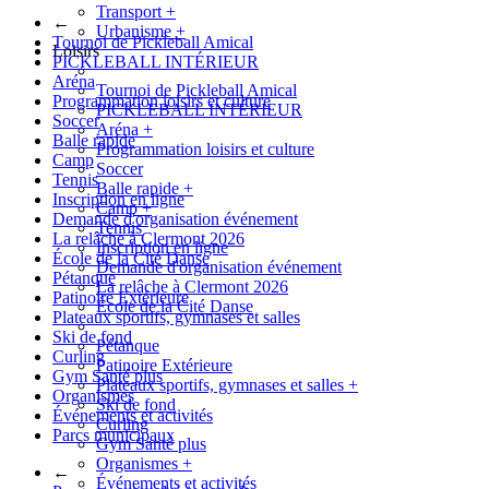
Transport
+
←
Urbanisme
+
Tournoi de Pickleball Amical
Loisirs
PICKLEBALL INTÉRIEUR
Aréna
Tournoi de Pickleball Amical
Programmation loisirs et culture
PICKLEBALL INTÉRIEUR
Soccer
Aréna
+
Balle rapide
Programmation loisirs et culture
Camp
Soccer
Tennis
Balle rapide
+
Inscription en ligne
Camp
+
Demande d'organisation événement
Tennis
La relâche à Clermont 2026
Inscription en ligne
École de la Cité Danse
Demande d'organisation événement
Pétanque
La relâche à Clermont 2026
Patinoire Extérieure
École de la Cité Danse
Plateaux sportifs, gymnases et salles
Ski de fond
Pétanque
Curling
Patinoire Extérieure
Gym Santé plus
Plateaux sportifs, gymnases et salles
+
Organismes
Ski de fond
Événements et activités
Curling
Parcs municipaux
Gym Santé plus
Organismes
+
←
Événements et activités