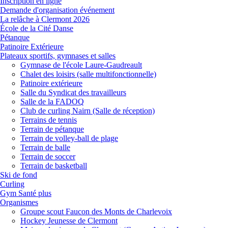
Inscription en ligne
Demande d'organisation événement
La relâche à Clermont 2026
École de la Cité Danse
Pétanque
Patinoire Extérieure
Plateaux sportifs, gymnases et salles
Gymnase de l'école Laure-Gaudreault
Chalet des loisirs (salle multifonctionnelle)
Patinoire extérieure
Salle du Syndicat des travailleurs
Salle de la FADOQ
Club de curling Nairn (Salle de réception)
Terrains de tennis
Terrain de pétanque
Terrain de volley-ball de plage
Terrain de balle
Terrain de soccer
Terrain de basketball
Ski de fond
Curling
Gym Santé plus
Organismes
Groupe scout Faucon des Monts de Charlevoix
Hockey Jeunesse de Clermont