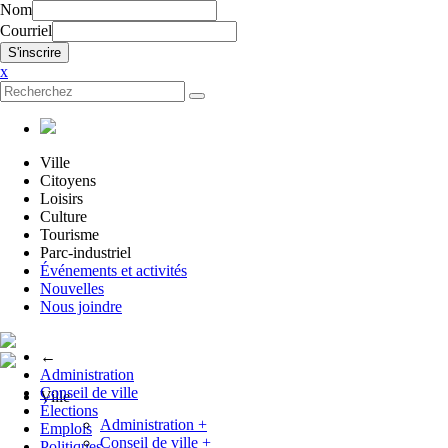
Nom
Courriel
x
Ville
Citoyens
Loisirs
Culture
Tourisme
Parc-industriel
Événements et activités
Nouvelles
Nous joindre
←
Administration
Conseil de ville
Ville
Élections
Administration
+
Emplois
Conseil de ville
+
Politiques