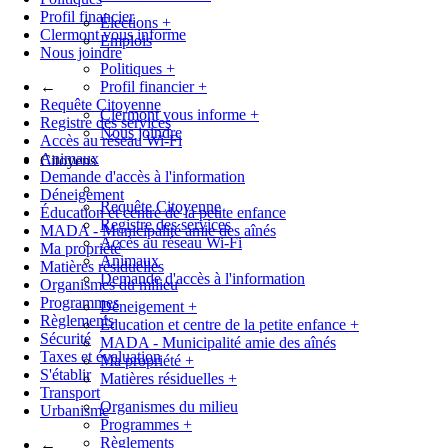
Profil financier
Élections
+
Clermont vous informe
Emplois
Nous joindre
Politiques
+
←
Profil financier
+
Requête Citoyenne
Clermont vous informe
+
Registre des services
Nous joindre
Accès au réseau Wi-Fi
Animaux
Citoyens
Demande d'accès à l'information
Déneigement
Requête Citoyenne
Éducation et centre de la petite enfance
Registre des services
MADA - Municipalité amie des aînés
Accès au réseau Wi-Fi
Ma propriété
Animaux
Matières résiduelles
Demande d'accès à l'information
Organismes du milieu
Programmes
Déneigement
+
Règlements
Éducation et centre de la petite enfance
+
Sécurité
MADA - Municipalité amie des aînés
Taxes et évaluation
Ma propriété
+
S'établir
Matières résiduelles
+
Transport
Organismes du milieu
Urbanisme
Programmes
+
Règlements
←