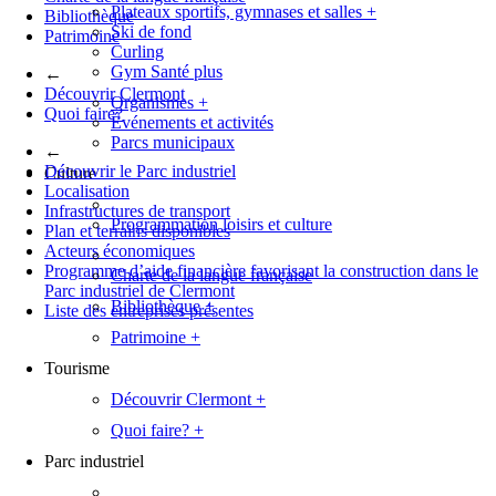
Plateaux sportifs, gymnases et salles
+
Bibliothèque
Ski de fond
Patrimoine
Curling
Gym Santé plus
←
Découvrir Clermont
Organismes
+
Quoi faire?
Événements et activités
Parcs municipaux
←
Découvrir le Parc industriel
Culture
Localisation
Infrastructures de transport
Programmation loisirs et culture
Plan et terrains disponibles
Acteurs économiques
Programme d’aide financière favorisant la construction dans le
Charte de la langue française
Parc industriel de Clermont
Bibliothèque
+
Liste des entreprises présentes
Patrimoine
+
Tourisme
Découvrir Clermont
+
Quoi faire?
+
Parc industriel