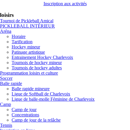
Inscription aux activités
loisirs
Tournoi de Pickleball Amical
PICKLEBALL INTÉRIEUR
Aréna
Horaire
Tarification
Hockey mineur
Patinage artistique
Entrainement Hockey Charlevoix
Tournois de hockey mineur
Tournois de hockey adultes
Programmation loisirs et culture
Soccer
Balle rapide
Balle rapide mineure
Ligue de Softball de Charlevoix
Ligue de balle-molle Féminine de Charlevoix
Camp
Camp de jour
Concentrations
Camp de jour de la relâche
Tennis