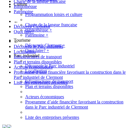
Charte de la langue française
Culture
Bibliothèque
Patrimoine
Programmation loisirs et culture
←
Charte de la langue française
Découvrir Clermont
Bibliothèque
+
Quoi faire?
Patrimoine
+
Tourisme
←
Découvrir Clermont
+
Découvrir le Parc industriel
Quoi faire?
+
Localisation
Parc industriel
Infrastructures de transport
Plan et terrains disponibles
Découvrir le Parc industriel
Acteurs économiques
Localisation
Programme d’aide financière favorisant la construction dans le
Parc industriel de Clermont
Infrastructures de transport
Liste des entreprises présentes
Plan et terrains disponibles
Acteurs économiques
Programme d’aide financière favorisant la construction
dans le Parc industriel de Clermont
Liste des entreprises présentes