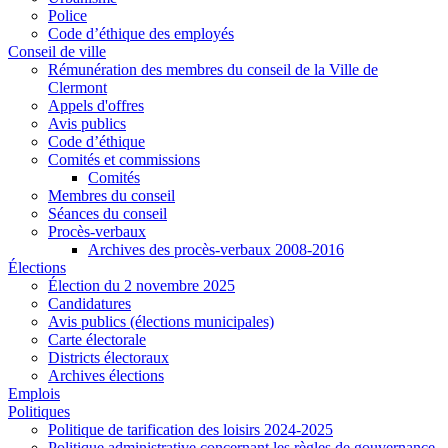
Police
Code d’éthique des employés
Conseil de ville
Rémunération des membres du conseil de la Ville de
Clermont
Appels d'offres
Avis publics
Code d’éthique
Comités et commissions
Comités
Membres du conseil
Séances du conseil
Procès-verbaux
Archives des procès-verbaux 2008-2016
Élections
Élection du 2 novembre 2025
Candidatures
Avis publics (élections municipales)
Carte électorale
Districts électoraux
Archives élections
Emplois
Politiques
Politique de tarification des loisirs 2024-2025
Politique administrative concernant les règles de gouvernance