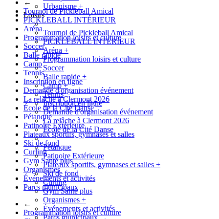
←
Urbanisme
+
Tournoi de Pickleball Amical
Loisirs
PICKLEBALL INTÉRIEUR
Aréna
Tournoi de Pickleball Amical
Programmation loisirs et culture
PICKLEBALL INTÉRIEUR
Soccer
Aréna
+
Balle rapide
Programmation loisirs et culture
Camp
Soccer
Tennis
Balle rapide
+
Inscription en ligne
Camp
+
Demande d'organisation événement
Tennis
La relâche à Clermont 2026
Inscription en ligne
École de la Cité Danse
Demande d'organisation événement
Pétanque
La relâche à Clermont 2026
Patinoire Extérieure
École de la Cité Danse
Plateaux sportifs, gymnases et salles
Ski de fond
Pétanque
Curling
Patinoire Extérieure
Gym Santé plus
Plateaux sportifs, gymnases et salles
+
Organismes
Ski de fond
Événements et activités
Curling
Parcs municipaux
Gym Santé plus
Organismes
+
←
Événements et activités
Programmation loisirs et culture
Parcs municipaux