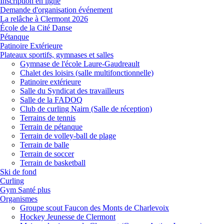
Inscription en ligne
Demande d'organisation événement
La relâche à Clermont 2026
École de la Cité Danse
Pétanque
Patinoire Extérieure
Plateaux sportifs, gymnases et salles
Gymnase de l'école Laure-Gaudreault
Chalet des loisirs (salle multifonctionnelle)
Patinoire extérieure
Salle du Syndicat des travailleurs
Salle de la FADOQ
Club de curling Nairn (Salle de réception)
Terrains de tennis
Terrain de pétanque
Terrain de volley-ball de plage
Terrain de balle
Terrain de soccer
Terrain de basketball
Ski de fond
Curling
Gym Santé plus
Organismes
Groupe scout Faucon des Monts de Charlevoix
Hockey Jeunesse de Clermont