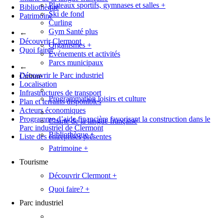
Plateaux sportifs, gymnases et salles
+
Bibliothèque
Ski de fond
Patrimoine
Curling
Gym Santé plus
←
Découvrir Clermont
Organismes
+
Quoi faire?
Événements et activités
Parcs municipaux
←
Découvrir le Parc industriel
Culture
Localisation
Infrastructures de transport
Programmation loisirs et culture
Plan et terrains disponibles
Acteurs économiques
Programme d’aide financière favorisant la construction dans le
Charte de la langue française
Parc industriel de Clermont
Bibliothèque
+
Liste des entreprises présentes
Patrimoine
+
Tourisme
Découvrir Clermont
+
Quoi faire?
+
Parc industriel