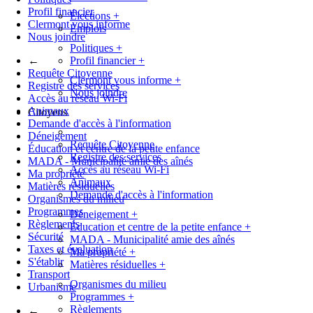
Profil financier
Élections
+
Clermont vous informe
Emplois
Nous joindre
Politiques
+
←
Profil financier
+
Requête Citoyenne
Clermont vous informe
+
Registre des services
Nous joindre
Accès au réseau Wi-Fi
Animaux
Citoyens
Demande d'accès à l'information
Déneigement
Requête Citoyenne
Éducation et centre de la petite enfance
Registre des services
MADA - Municipalité amie des aînés
Accès au réseau Wi-Fi
Ma propriété
Animaux
Matières résiduelles
Demande d'accès à l'information
Organismes du milieu
Programmes
Déneigement
+
Règlements
Éducation et centre de la petite enfance
+
Sécurité
MADA - Municipalité amie des aînés
Taxes et évaluation
Ma propriété
+
S'établir
Matières résiduelles
+
Transport
Organismes du milieu
Urbanisme
Programmes
+
Règlements
←