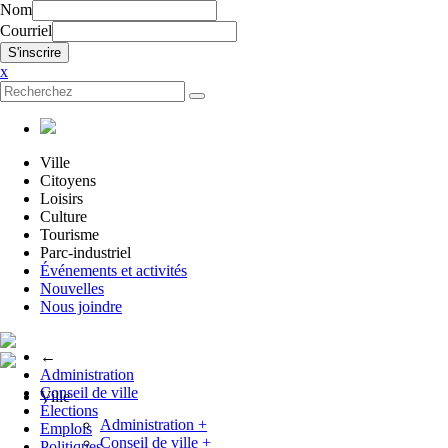
Nom
Courriel
x
Ville
Citoyens
Loisirs
Culture
Tourisme
Parc-industriel
Événements et activités
Nouvelles
Nous joindre
←
Administration
Conseil de ville
Ville
Élections
Administration
+
Emplois
Conseil de ville
+
Politiques