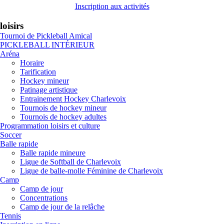
Inscription aux activités
loisirs
Tournoi de Pickleball Amical
PICKLEBALL INTÉRIEUR
Aréna
Horaire
Tarification
Hockey mineur
Patinage artistique
Entrainement Hockey Charlevoix
Tournois de hockey mineur
Tournois de hockey adultes
Programmation loisirs et culture
Soccer
Balle rapide
Balle rapide mineure
Ligue de Softball de Charlevoix
Ligue de balle-molle Féminine de Charlevoix
Camp
Camp de jour
Concentrations
Camp de jour de la relâche
Tennis