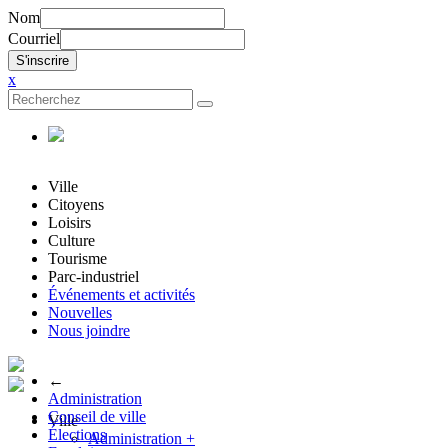
Nom
Courriel
x
Ville
Citoyens
Loisirs
Culture
Tourisme
Parc-industriel
Événements et activités
Nouvelles
Nous joindre
←
Administration
Conseil de ville
Ville
Élections
Administration
+