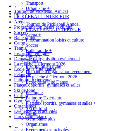
Transport
+
←
Urbanisme
+
Tournoi de Pickleball Amical
Loisirs
PICKLEBALL INTÉRIEUR
Aréna
Tournoi de Pickleball Amical
Programmation loisirs et culture
PICKLEBALL INTÉRIEUR
Soccer
Aréna
+
Balle rapide
Programmation loisirs et culture
Camp
Soccer
Tennis
Balle rapide
+
Inscription en ligne
Camp
+
Demande d'organisation événement
Tennis
La relâche à Clermont 2026
Inscription en ligne
École de la Cité Danse
Demande d'organisation événement
Pétanque
La relâche à Clermont 2026
Patinoire Extérieure
École de la Cité Danse
Plateaux sportifs, gymnases et salles
Ski de fond
Pétanque
Curling
Patinoire Extérieure
Gym Santé plus
Plateaux sportifs, gymnases et salles
+
Organismes
Ski de fond
Événements et activités
Curling
Parcs municipaux
Gym Santé plus
Organismes
+
←
Événements et activités