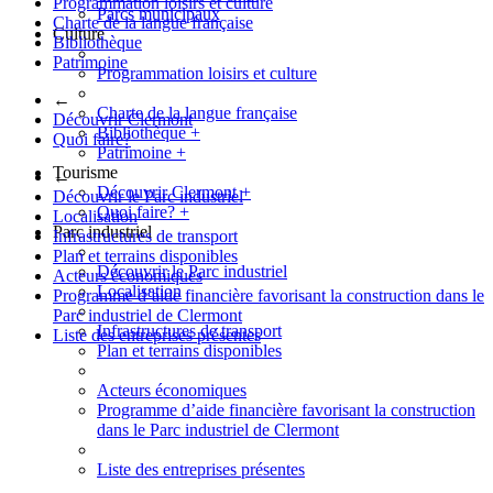
Programmation loisirs et culture
Parcs municipaux
Charte de la langue française
Culture
Bibliothèque
Patrimoine
Programmation loisirs et culture
←
Charte de la langue française
Découvrir Clermont
Bibliothèque
+
Quoi faire?
Patrimoine
+
Tourisme
←
Découvrir Clermont
+
Découvrir le Parc industriel
Quoi faire?
+
Localisation
Parc industriel
Infrastructures de transport
Plan et terrains disponibles
Découvrir le Parc industriel
Acteurs économiques
Localisation
Programme d’aide financière favorisant la construction dans le
Parc industriel de Clermont
Infrastructures de transport
Liste des entreprises présentes
Plan et terrains disponibles
Acteurs économiques
Programme d’aide financière favorisant la construction
dans le Parc industriel de Clermont
Liste des entreprises présentes