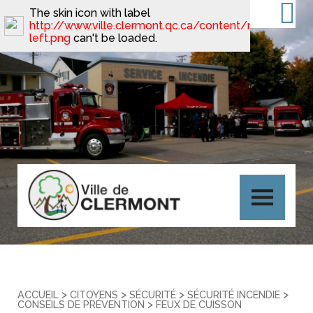
The skin icon with label
http://www.ville.clermont.qc.ca/content/minimal_ski
left.png
can't be loaded.
>
>
>
>
ACCUEIL
CITOYENS
SÉCURITÉ
SÉCURITÉ INCENDIE
>
CONSEILS DE PRÉVENTION
FEUX DE CUISSON