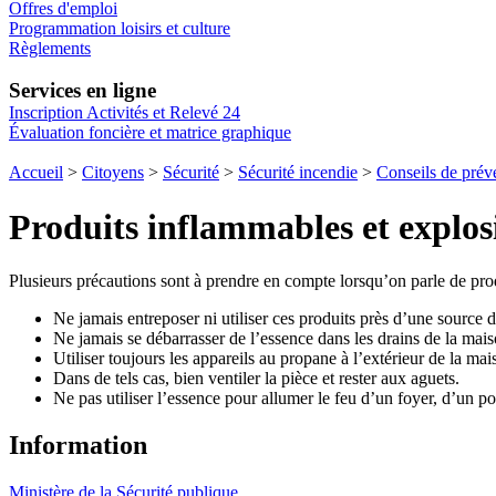
Offres d'emploi
Programmation loisirs et culture
Règlements
Services en ligne
Inscription Activités et Relevé 24
Évaluation foncière et matrice graphique
Accueil
>
Citoyens
>
Sécurité
>
Sécurité incendie
>
Conseils de prév
Produits inflammables et explos
Plusieurs précautions sont à prendre en compte lorsqu’on parle de prod
Ne jamais entreposer ni utiliser ces produits près d’une source d
Ne jamais se débarrasser de l’essence dans les drains de la mais
Utiliser toujours les appareils au propane à l’extérieur de la ma
Dans de tels cas, bien ventiler la pièce et rester aux aguets.
Ne pas utiliser l’essence pour allumer le feu d’un foyer, d’un 
Information
Ministère de la Sécurité publique