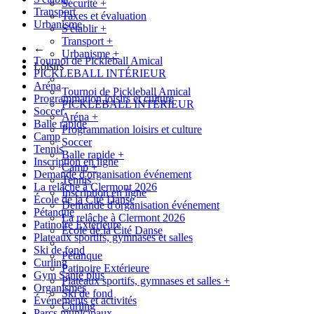
Sécurité
+
Transport
Taxes et évaluation
Urbanisme
S'établir
+
Transport
+
←
Urbanisme
+
Tournoi de Pickleball Amical
Loisirs
PICKLEBALL INTÉRIEUR
Aréna
Tournoi de Pickleball Amical
Programmation loisirs et culture
PICKLEBALL INTÉRIEUR
Soccer
Aréna
+
Balle rapide
Programmation loisirs et culture
Camp
Soccer
Tennis
Balle rapide
+
Inscription en ligne
Camp
+
Demande d'organisation événement
Tennis
La relâche à Clermont 2026
Inscription en ligne
École de la Cité Danse
Demande d'organisation événement
Pétanque
La relâche à Clermont 2026
Patinoire Extérieure
École de la Cité Danse
Plateaux sportifs, gymnases et salles
Ski de fond
Pétanque
Curling
Patinoire Extérieure
Gym Santé plus
Plateaux sportifs, gymnases et salles
+
Organismes
Ski de fond
Événements et activités
Curling
Parcs municipaux