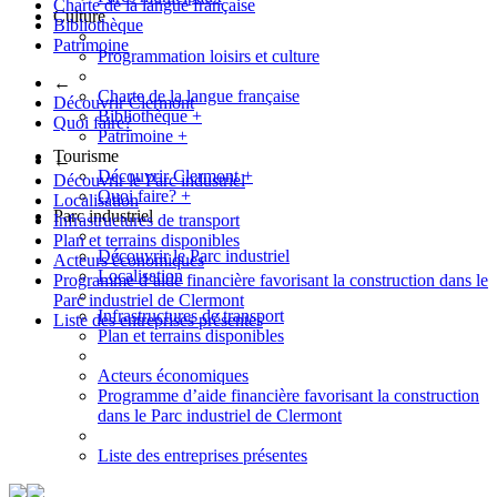
Charte de la langue française
Culture
Bibliothèque
Patrimoine
Programmation loisirs et culture
←
Charte de la langue française
Découvrir Clermont
Bibliothèque
+
Quoi faire?
Patrimoine
+
Tourisme
←
Découvrir Clermont
+
Découvrir le Parc industriel
Quoi faire?
+
Localisation
Parc industriel
Infrastructures de transport
Plan et terrains disponibles
Découvrir le Parc industriel
Acteurs économiques
Localisation
Programme d’aide financière favorisant la construction dans le
Parc industriel de Clermont
Infrastructures de transport
Liste des entreprises présentes
Plan et terrains disponibles
Acteurs économiques
Programme d’aide financière favorisant la construction
dans le Parc industriel de Clermont
Liste des entreprises présentes