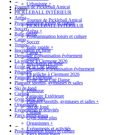
←
Urbanisme
+
Tournoi de Pickleball Amical
Loisirs
PICKLEBALL INTÉRIEUR
Aréna
Tournoi de Pickleball Amical
Programmation loisirs et culture
PICKLEBALL INTÉRIEUR
Soccer
Aréna
+
Balle rapide
Programmation loisirs et culture
Camp
Soccer
Tennis
Balle rapide
+
Inscription en ligne
Camp
+
Demande d'organisation événement
Tennis
La relâche à Clermont 2026
Inscription en ligne
École de la Cité Danse
Demande d'organisation événement
Pétanque
La relâche à Clermont 2026
Patinoire Extérieure
École de la Cité Danse
Plateaux sportifs, gymnases et salles
Ski de fond
Pétanque
Curling
Patinoire Extérieure
Gym Santé plus
Plateaux sportifs, gymnases et salles
+
Organismes
Ski de fond
Événements et activités
Curling
Parcs municipaux
Gym Santé plus
Organismes
+
←
Événements et activités
Programmation loisirs et culture
Parcs municipaux