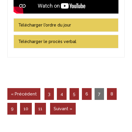
Télécharger l'ordre du jour
Télécharger le procès verbal
« Précédent
3
4
5
6
7
8
9
10
11
Suivant »