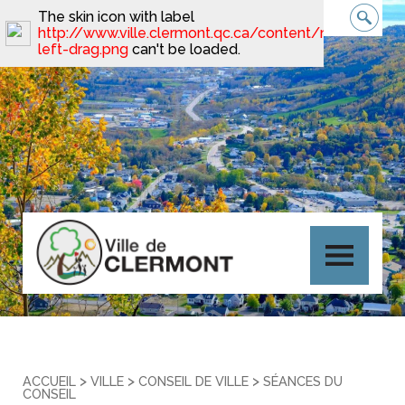
The skin icon with label
http://www.ville.clermont.qc.ca/content/minimal_ski
left-drag.png
can't be loaded.
>
>
>
ACCUEIL
VILLE
CONSEIL DE VILLE
SÉANCES DU
CONSEIL