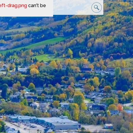
eft-drag.png
can't be