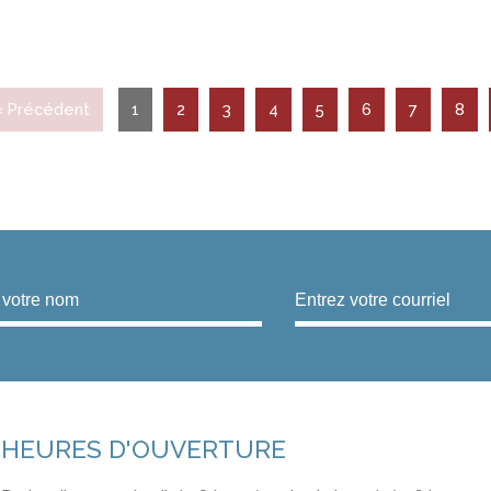
« Précédent
1
2
3
4
5
6
7
8
HEURES D'OUVERTURE