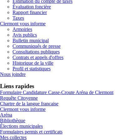
Estimation du compte de taxes
Évaluation foncière
Rapport financier
Taxes
Clermont vous informe
Armoiries
Avis publics
Bulletin municipal
Communiqués de presse
Consultations publiques
Contrats et appels d'offres
Historique de la ville
Profil et statistiques
Nous joindre
Liens rapides
Formulaire Candidature Casse-Croute Aréna de Clermont
Requête Citoyenne
Chartre de la langue française
Clermont vous informe
Aréna
Bibliothèque
Élections municipales
Formulaires permis et certificats
Mes collectes