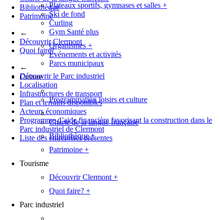
Plateaux sportifs, gymnases et salles
+
Bibliothèque
Ski de fond
Patrimoine
Curling
Gym Santé plus
←
Découvrir Clermont
Organismes
+
Quoi faire?
Événements et activités
Parcs municipaux
←
Découvrir le Parc industriel
Culture
Localisation
Infrastructures de transport
Programmation loisirs et culture
Plan et terrains disponibles
Acteurs économiques
Programme d’aide financière favorisant la construction dans le
Charte de la langue française
Parc industriel de Clermont
Bibliothèque
+
Liste des entreprises présentes
Patrimoine
+
Tourisme
Découvrir Clermont
+
Quoi faire?
+
Parc industriel