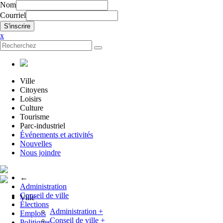
Nom
Courriel
x
Ville
Citoyens
Loisirs
Culture
Tourisme
Parc-industriel
Événements et activités
Nouvelles
Nous joindre
←
Administration
Conseil de ville
Ville
Élections
Administration
+
Emplois
Conseil de ville
+
Politiques