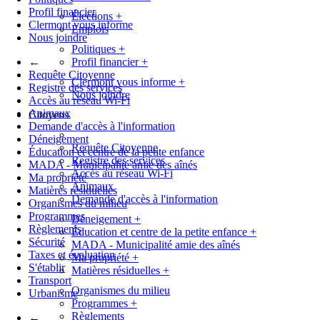
Profil financier
Élections
+
Clermont vous informe
Emplois
Nous joindre
Politiques
+
←
Profil financier
+
Requête Citoyenne
Clermont vous informe
+
Registre des services
Nous joindre
Accès au réseau Wi-Fi
Animaux
Citoyens
Demande d'accès à l'information
Déneigement
Requête Citoyenne
Éducation et centre de la petite enfance
Registre des services
MADA - Municipalité amie des aînés
Accès au réseau Wi-Fi
Ma propriété
Animaux
Matières résiduelles
Demande d'accès à l'information
Organismes du milieu
Programmes
Déneigement
+
Règlements
Éducation et centre de la petite enfance
+
Sécurité
MADA - Municipalité amie des aînés
Taxes et évaluation
Ma propriété
+
S'établir
Matières résiduelles
+
Transport
Organismes du milieu
Urbanisme
Programmes
+
Règlements
←