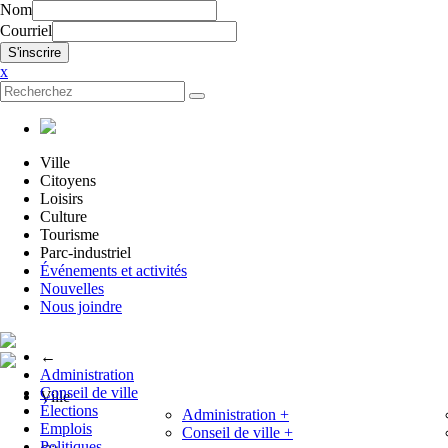
Nom
Courriel
x
Ville
Citoyens
Loisirs
Culture
Tourisme
Parc-industriel
Événements et activités
Nouvelles
Nous joindre
←
Administration
Conseil de ville
Ville
Élections
Administration
+
Emplois
Conseil de ville
+
Politiques