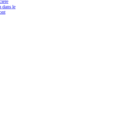
cière
n dans le
ont