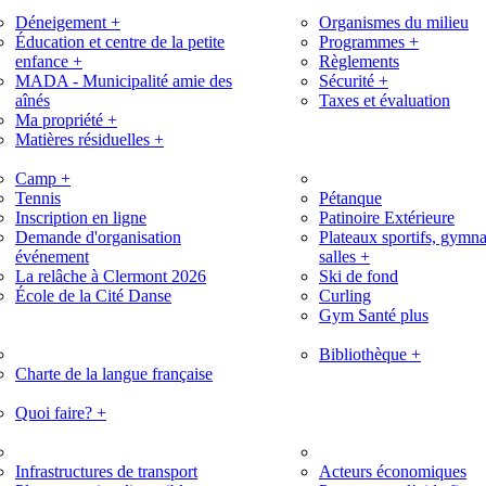
Déneigement
+
Organismes du milieu
Éducation et centre de la petite
Programmes
+
enfance
+
Règlements
MADA - Municipalité amie des
Sécurité
+
aînés
Taxes et évaluation
Ma propriété
+
Matières résiduelles
+
Camp
+
Tennis
Pétanque
Inscription en ligne
Patinoire Extérieure
Demande d'organisation
Plateaux sportifs, gymna
événement
salles
+
La relâche à Clermont 2026
Ski de fond
École de la Cité Danse
Curling
Gym Santé plus
Bibliothèque
+
Charte de la langue française
Quoi faire?
+
Infrastructures de transport
Acteurs économiques