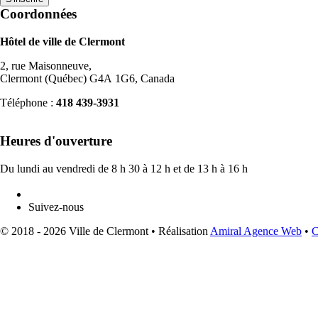
Coordonnées
Hôtel de ville de Clermont
2, rue Maisonneuve,
Clermont (Québec) G4A 1G6, Canada
Téléphone :
418 439-3931
info@ville.clermont.qc.ca
Heures d'ouverture
Du lundi au vendredi de 8 h 30 à 12 h et de 13 h à 16 h
Suivez-nous
© 2018 - 2026 Ville de Clermont •
Réalisation
Amiral Agence Web
•
C