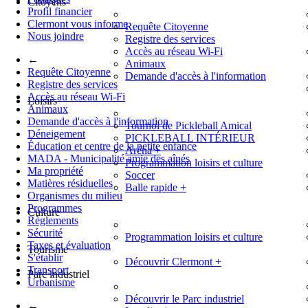
Citoyens
Profil financier
Clermont vous informe
Requête Citoyenne
Nous joindre
Registre des services
Accès au réseau Wi-Fi
←
Animaux
Requête Citoyenne
Demande d'accès à l'information
Registre des services
Accès au réseau Wi-Fi
Loisirs
Animaux
Demande d'accès à l'information
Tournoi de Pickleball Amical
Déneigement
PICKLEBALL INTÉRIEUR
Éducation et centre de la petite enfance
Aréna
+
MADA - Municipalité amie des aînés
Programmation loisirs et culture
Ma propriété
Soccer
Matières résiduelles
Balle rapide
+
Organismes du milieu
Programmes
Culture
Règlements
Sécurité
Programmation loisirs et culture
Taxes et évaluation
Tourisme
S'établir
Découvrir Clermont
+
Transport
Parc industriel
Urbanisme
Découvrir le Parc industriel
←