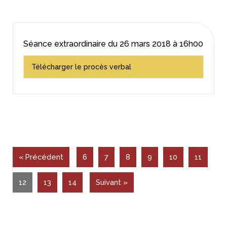
Séance extraordinaire du
26 mars 2018
à 16h00
Télécharger le procès verbal
« Précédent
6
7
8
9
10
11
12
13
14
Suivant »