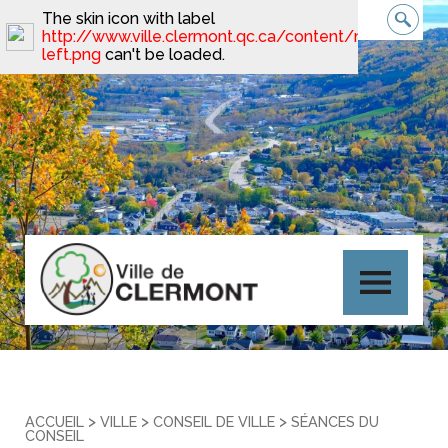
The skin icon with label
http://www.ville.clermont.qc.ca/content/minimal_ski
left.png
can't be loaded.
>
>
>
ACCUEIL
VILLE
CONSEIL DE VILLE
SÉANCES DU
CONSEIL