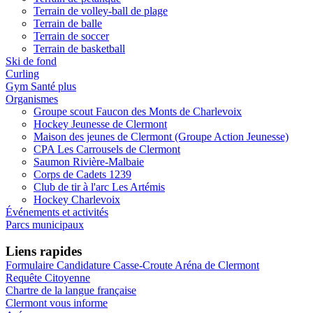
Terrain de volley-ball de plage
Terrain de balle
Terrain de soccer
Terrain de basketball
Ski de fond
Curling
Gym Santé plus
Organismes
Groupe scout Faucon des Monts de Charlevoix
Hockey Jeunesse de Clermont
Maison des jeunes de Clermont (Groupe Action Jeunesse)
CPA Les Carrousels de Clermont
Saumon Rivière-Malbaie
Corps de Cadets 1239
Club de tir à l'arc Les Artémis
Hockey Charlevoix
Événements et activités
Parcs municipaux
Liens rapides
Formulaire Candidature Casse-Croute Aréna de Clermont
Requête Citoyenne
Chartre de la langue française
Clermont vous informe