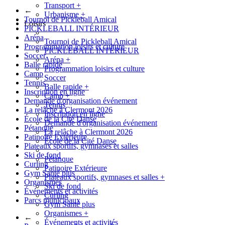
Transport
+
←
Urbanisme
+
Tournoi de Pickleball Amical
Loisirs
PICKLEBALL INTÉRIEUR
Aréna
Tournoi de Pickleball Amical
Programmation loisirs et culture
PICKLEBALL INTÉRIEUR
Soccer
Aréna
+
Balle rapide
Programmation loisirs et culture
Camp
Soccer
Tennis
Balle rapide
+
Inscription en ligne
Camp
+
Demande d'organisation événement
Tennis
La relâche à Clermont 2026
Inscription en ligne
École de la Cité Danse
Demande d'organisation événement
Pétanque
La relâche à Clermont 2026
Patinoire Extérieure
École de la Cité Danse
Plateaux sportifs, gymnases et salles
Ski de fond
Pétanque
Curling
Patinoire Extérieure
Gym Santé plus
Plateaux sportifs, gymnases et salles
+
Organismes
Ski de fond
Événements et activités
Curling
Parcs municipaux
Gym Santé plus
Organismes
+
←
Événements et activités