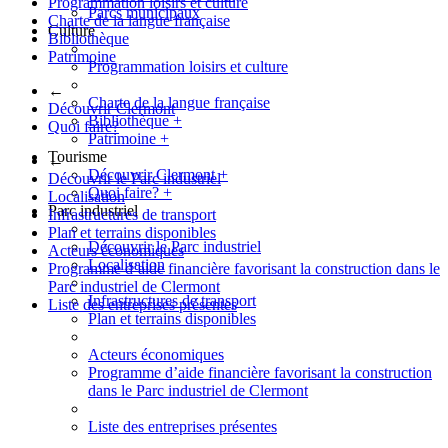
Programmation loisirs et culture
Parcs municipaux
Charte de la langue française
Culture
Bibliothèque
Patrimoine
Programmation loisirs et culture
←
Charte de la langue française
Découvrir Clermont
Bibliothèque
+
Quoi faire?
Patrimoine
+
Tourisme
←
Découvrir Clermont
+
Découvrir le Parc industriel
Quoi faire?
+
Localisation
Parc industriel
Infrastructures de transport
Plan et terrains disponibles
Découvrir le Parc industriel
Acteurs économiques
Localisation
Programme d’aide financière favorisant la construction dans le
Parc industriel de Clermont
Infrastructures de transport
Liste des entreprises présentes
Plan et terrains disponibles
Acteurs économiques
Programme d’aide financière favorisant la construction
dans le Parc industriel de Clermont
Liste des entreprises présentes