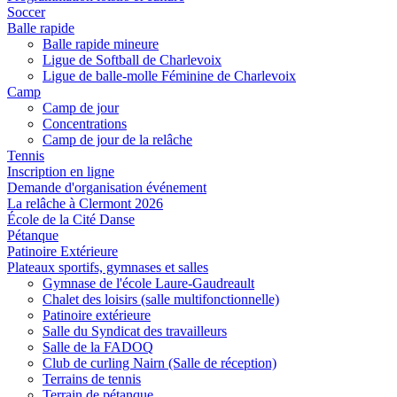
Soccer
Balle rapide
Balle rapide mineure
Ligue de Softball de Charlevoix
Ligue de balle-molle Féminine de Charlevoix
Camp
Camp de jour
Concentrations
Camp de jour de la relâche
Tennis
Inscription en ligne
Demande d'organisation événement
La relâche à Clermont 2026
École de la Cité Danse
Pétanque
Patinoire Extérieure
Plateaux sportifs, gymnases et salles
Gymnase de l'école Laure-Gaudreault
Chalet des loisirs (salle multifonctionnelle)
Patinoire extérieure
Salle du Syndicat des travailleurs
Salle de la FADOQ
Club de curling Nairn (Salle de réception)
Terrains de tennis
Terrain de pétanque