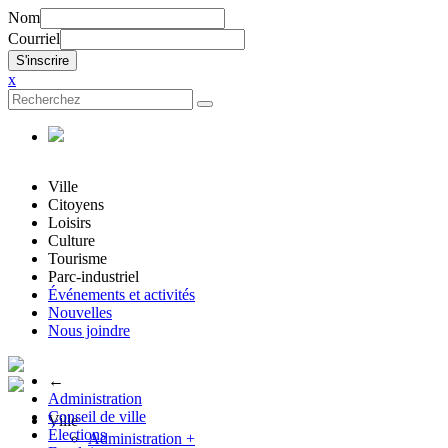
Nom
Courriel
x
Ville
Citoyens
Loisirs
Culture
Tourisme
Parc-industriel
Événements et activités
Nouvelles
Nous joindre
←
Administration
Conseil de ville
Ville
Élections
Administration
+