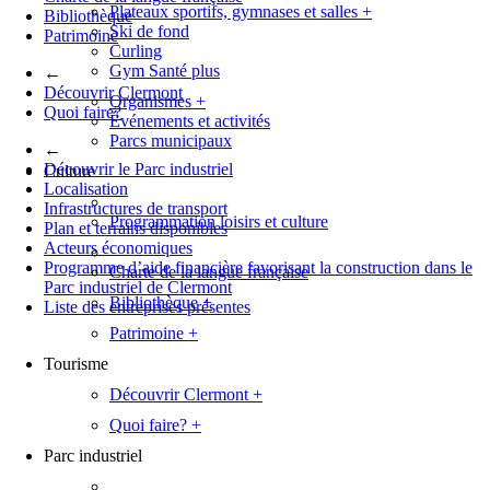
Plateaux sportifs, gymnases et salles
+
Bibliothèque
Ski de fond
Patrimoine
Curling
Gym Santé plus
←
Découvrir Clermont
Organismes
+
Quoi faire?
Événements et activités
Parcs municipaux
←
Découvrir le Parc industriel
Culture
Localisation
Infrastructures de transport
Programmation loisirs et culture
Plan et terrains disponibles
Acteurs économiques
Programme d’aide financière favorisant la construction dans le
Charte de la langue française
Parc industriel de Clermont
Bibliothèque
+
Liste des entreprises présentes
Patrimoine
+
Tourisme
Découvrir Clermont
+
Quoi faire?
+
Parc industriel