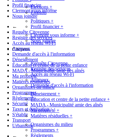
Profil financier
Élections
+
Clermont vous informe
Emplois
Nous joindre
Politiques
+
←
Profil financier
+
Requête Citoyenne
Clermont vous informe
+
Registre des services
Nous joindre
Accès au réseau Wi-Fi
Animaux
Citoyens
Demande d'accès à l'information
Déneigement
Requête Citoyenne
Éducation et centre de la petite enfance
Registre des services
MADA - Municipalité amie des aînés
Accès au réseau Wi-Fi
Ma propriété
Animaux
Matières résiduelles
Demande d'accès à l'information
Organismes du milieu
Programmes
Déneigement
+
Règlements
Éducation et centre de la petite enfance
+
Sécurité
MADA - Municipalité amie des aînés
Taxes et évaluation
Ma propriété
+
S'établir
Matières résiduelles
+
Transport
Organismes du milieu
Urbanisme
Programmes
+
Règlements
←