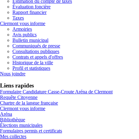
Estimation du compte de taxes
Évaluation foncière
Rapport financier
Taxes
Clermont vous informe
Armoiries
Avis publics
Bulletin municipal
Communiqués de presse
Consultations publiques
Contrats et appels d'offres
Historique de la ville
Profil et statistiques
Nous joindre
Liens rapides
Formulaire Candidature Casse-Croute Aréna de Clermont
Requête Citoyenne
Chartre de la langue française
Clermont vous informe
Aréna
Bibliothèque
Élections municipales
Formulaires permis et certificats
Mes collectes