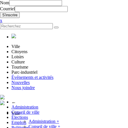
Nom
Courriel
x
Ville
Citoyens
Loisirs
Culture
Tourisme
Parc-industriel
Événements et activités
Nouvelles
Nous joindre
←
Administration
Conseil de ville
Ville
Élections
Administration
+
Emplois
Conseil de ville
+
Politiques