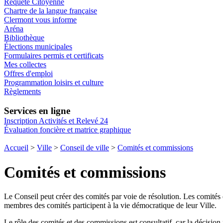
Requête Citoyenne
Chartre de la langue française
Clermont vous informe
Aréna
Bibliothèque
Élections municipales
Formulaires permis et certificats
Mes collectes
Offres d'emploi
Programmation loisirs et culture
Règlements
Services en ligne
Inscription Activités et Relevé 24
Évaluation foncière et matrice graphique
Accueil
>
Ville
>
Conseil de ville
>
Comités et commissions
Comités et commissions
Le Conseil peut créer des comités par voie de résolution. Les comités
membres des comités participent à la vie démocratique de leur Ville.
Le rôle des comités et des commissions est consultatif, car la décision