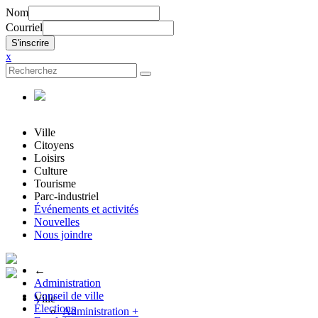
Nom
Courriel
x
Ville
Citoyens
Loisirs
Culture
Tourisme
Parc-industriel
Événements et activités
Nouvelles
Nous joindre
←
Administration
Conseil de ville
Ville
Élections
Administration
+