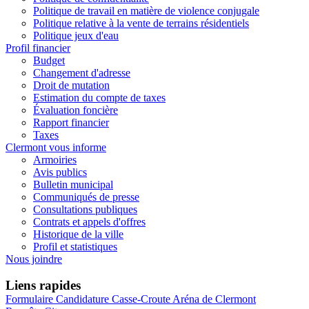
Politique de travail en matière de violence conjugale
Politique relative à la vente de terrains résidentiels
Politique jeux d'eau
Profil financier
Budget
Changement d'adresse
Droit de mutation
Estimation du compte de taxes
Évaluation foncière
Rapport financier
Taxes
Clermont vous informe
Armoiries
Avis publics
Bulletin municipal
Communiqués de presse
Consultations publiques
Contrats et appels d'offres
Historique de la ville
Profil et statistiques
Nous joindre
Liens rapides
Formulaire Candidature Casse-Croute Aréna de Clermont