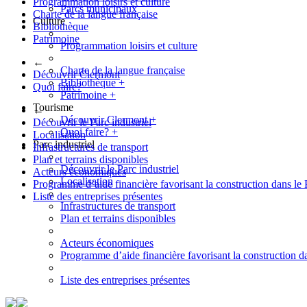
Programmation loisirs et culture
Parcs municipaux
Charte de la langue française
Culture
Bibliothèque
Patrimoine
Programmation loisirs et culture
←
Charte de la langue française
Découvrir Clermont
Bibliothèque
+
Quoi faire?
Patrimoine
+
Tourisme
←
Découvrir Clermont
+
Découvrir le Parc industriel
Quoi faire?
+
Localisation
Parc industriel
Infrastructures de transport
Plan et terrains disponibles
Découvrir le Parc industriel
Acteurs économiques
Localisation
Programme d’aide financière favorisant la construction dans le 
Liste des entreprises présentes
Infrastructures de transport
Plan et terrains disponibles
Acteurs économiques
Programme d’aide financière favorisant la construction da
Liste des entreprises présentes