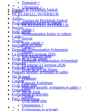
Transport
+
←
Urbanisme
+
Tournoi de Pickleball Amical
Loisirs
PICKLEBALL INTÉRIEUR
Aréna
Tournoi de Pickleball Amical
Programmation loisirs et culture
PICKLEBALL INTÉRIEUR
Soccer
Aréna
+
Balle rapide
Programmation loisirs et culture
Camp
Soccer
Tennis
Balle rapide
+
Inscription en ligne
Camp
+
Demande d'organisation événement
Tennis
La relâche à Clermont 2026
Inscription en ligne
École de la Cité Danse
Demande d'organisation événement
Pétanque
La relâche à Clermont 2026
Patinoire Extérieure
École de la Cité Danse
Plateaux sportifs, gymnases et salles
Ski de fond
Pétanque
Curling
Patinoire Extérieure
Gym Santé plus
Plateaux sportifs, gymnases et salles
+
Organismes
Ski de fond
Événements et activités
Curling
Parcs municipaux
Gym Santé plus
Organismes
+
←
Événements et activités