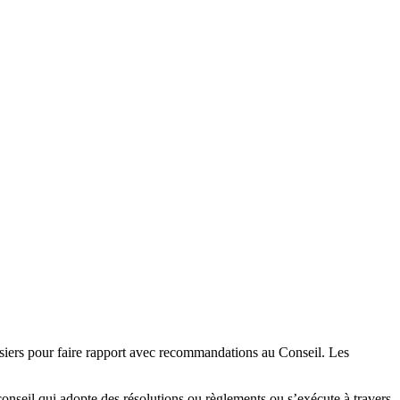
ssiers pour faire rapport avec recommandations au Conseil. Les
conseil qui adopte des résolutions ou règlements ou s’exécute à travers