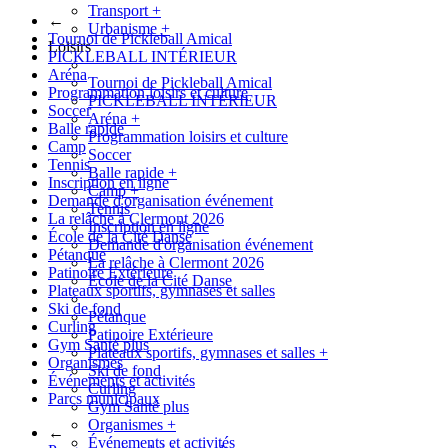
Transport
+
←
Urbanisme
+
Tournoi de Pickleball Amical
Loisirs
PICKLEBALL INTÉRIEUR
Aréna
Tournoi de Pickleball Amical
Programmation loisirs et culture
PICKLEBALL INTÉRIEUR
Soccer
Aréna
+
Balle rapide
Programmation loisirs et culture
Camp
Soccer
Tennis
Balle rapide
+
Inscription en ligne
Camp
+
Demande d'organisation événement
Tennis
La relâche à Clermont 2026
Inscription en ligne
École de la Cité Danse
Demande d'organisation événement
Pétanque
La relâche à Clermont 2026
Patinoire Extérieure
École de la Cité Danse
Plateaux sportifs, gymnases et salles
Ski de fond
Pétanque
Curling
Patinoire Extérieure
Gym Santé plus
Plateaux sportifs, gymnases et salles
+
Organismes
Ski de fond
Événements et activités
Curling
Parcs municipaux
Gym Santé plus
Organismes
+
←
Événements et activités