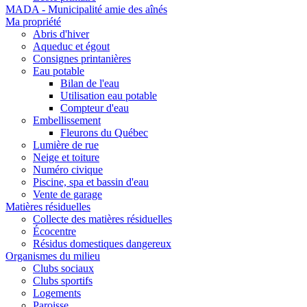
MADA - Municipalité amie des aînés
Ma propriété
Abris d'hiver
Aqueduc et égout
Consignes printanières
Eau potable
Bilan de l'eau
Utilisation eau potable
Compteur d'eau
Embellissement
Fleurons du Québec
Lumière de rue
Neige et toiture
Numéro civique
Piscine, spa et bassin d'eau
Vente de garage
Matières résiduelles
Collecte des matières résiduelles
Écocentre
Résidus domestiques dangereux
Organismes du milieu
Clubs sociaux
Clubs sportifs
Logements
Paroisse