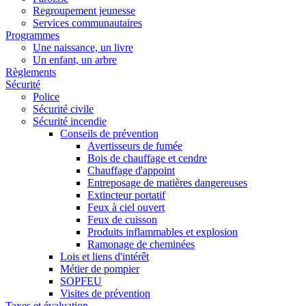
Regroupement jeunesse
Services communautaires
Programmes
Une naissance, un livre
Un enfant, un arbre
Règlements
Sécurité
Police
Sécurité civile
Sécurité incendie
Conseils de prévention
Avertisseurs de fumée
Bois de chauffage et cendre
Chauffage d'appoint
Entreposage de matières dangereuses
Extincteur portatif
Feux à ciel ouvert
Feux de cuisson
Produits inflammables et explosion
Ramonage de cheminées
Lois et liens d'intérêt
Métier de pompier
SOPFEU
Visites de prévention
Taxes et évaluation