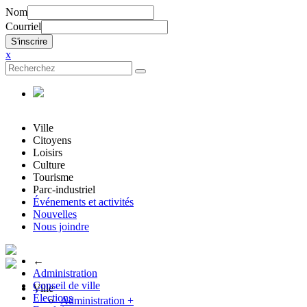
Nom
Courriel
x
Ville
Citoyens
Loisirs
Culture
Tourisme
Parc-industriel
Événements et activités
Nouvelles
Nous joindre
←
Administration
Conseil de ville
Ville
Élections
Administration
+