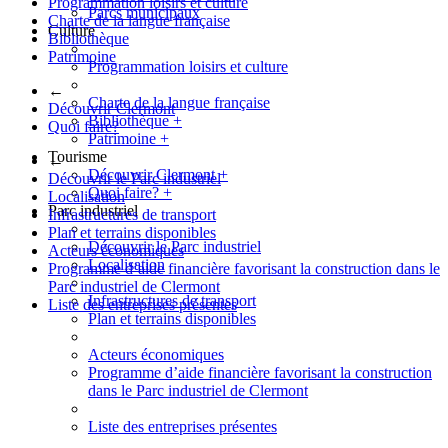
Programmation loisirs et culture
Parcs municipaux
Charte de la langue française
Culture
Bibliothèque
Patrimoine
Programmation loisirs et culture
←
Charte de la langue française
Découvrir Clermont
Bibliothèque
+
Quoi faire?
Patrimoine
+
Tourisme
←
Découvrir Clermont
+
Découvrir le Parc industriel
Quoi faire?
+
Localisation
Parc industriel
Infrastructures de transport
Plan et terrains disponibles
Découvrir le Parc industriel
Acteurs économiques
Localisation
Programme d’aide financière favorisant la construction dans le
Parc industriel de Clermont
Infrastructures de transport
Liste des entreprises présentes
Plan et terrains disponibles
Acteurs économiques
Programme d’aide financière favorisant la construction
dans le Parc industriel de Clermont
Liste des entreprises présentes