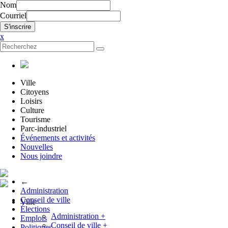
Nom
Courriel
x
Ville
Citoyens
Loisirs
Culture
Tourisme
Parc-industriel
Événements et activités
Nouvelles
Nous joindre
←
Administration
Conseil de ville
Ville
Élections
Administration
+
Emplois
Conseil de ville
+
Politiques