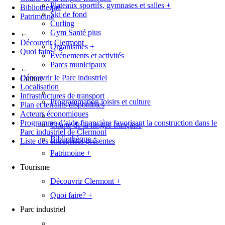
Plateaux sportifs, gymnases et salles
+
Bibliothèque
Ski de fond
Patrimoine
Curling
Gym Santé plus
←
Découvrir Clermont
Organismes
+
Quoi faire?
Événements et activités
Parcs municipaux
←
Découvrir le Parc industriel
Culture
Localisation
Infrastructures de transport
Programmation loisirs et culture
Plan et terrains disponibles
Acteurs économiques
Programme d’aide financière favorisant la construction dans le
Charte de la langue française
Parc industriel de Clermont
Bibliothèque
+
Liste des entreprises présentes
Patrimoine
+
Tourisme
Découvrir Clermont
+
Quoi faire?
+
Parc industriel