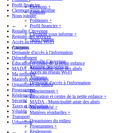
Profil financier
Élections
+
Clermont vous informe
Emplois
Nous joindre
Politiques
+
←
Profil financier
+
Requête Citoyenne
Clermont vous informe
+
Registre des services
Nous joindre
Accès au réseau Wi-Fi
Animaux
Citoyens
Demande d'accès à l'information
Déneigement
Requête Citoyenne
Éducation et centre de la petite enfance
Registre des services
MADA - Municipalité amie des aînés
Accès au réseau Wi-Fi
Ma propriété
Animaux
Matières résiduelles
Demande d'accès à l'information
Organismes du milieu
Programmes
Déneigement
+
Règlements
Éducation et centre de la petite enfance
+
Sécurité
MADA - Municipalité amie des aînés
Taxes et évaluation
Ma propriété
+
S'établir
Matières résiduelles
+
Transport
Organismes du milieu
Urbanisme
Programmes
+
Règlements
←