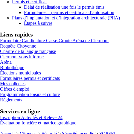
Permis et certificat
Délai de réalisation une fois le permis émis
Formulaires – permis et certificats d’autorisation
Plans d’implantation et d’intégration architecturale (PIIA)
Étapes à suivre
Liens rapides
Formulaire Candidature Casse-Croute Aréna de Clermont
Requête Citoyenne
Chartre de la langue française
Clermont vous informe
Aréna
Bibliothèque
Élections municipales
Formulaires permis et certificats
Mes collectes
Offres d'emploi
Programmation loisirs et culture
Règlements
Services en ligne
Inscription Activités et Relevé 24
Évaluation foncière et matrice graphique
Accueil
>
Citoyens
>
Sécurité
>
Sécurité incendie
>
SOPFEU