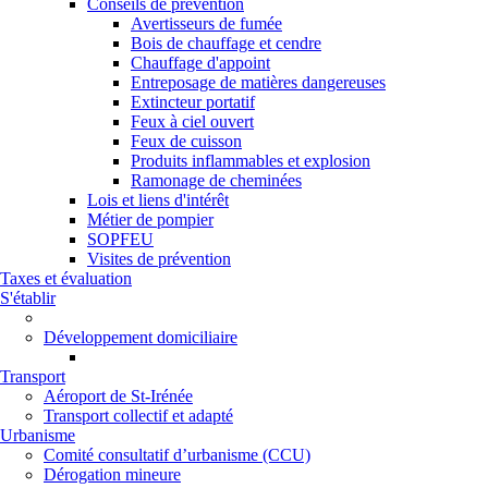
Conseils de prévention
Avertisseurs de fumée
Bois de chauffage et cendre
Chauffage d'appoint
Entreposage de matières dangereuses
Extincteur portatif
Feux à ciel ouvert
Feux de cuisson
Produits inflammables et explosion
Ramonage de cheminées
Lois et liens d'intérêt
Métier de pompier
SOPFEU
Visites de prévention
Taxes et évaluation
S'établir
Développement domiciliaire
Transport
Aéroport de St-Irénée
Transport collectif et adapté
Urbanisme
Comité consultatif d’urbanisme (CCU)
Dérogation mineure