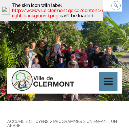
The skin icon with label
http://www.ville.clermont.qc.ca/content/minimal_ski
right-background.png
can't be loaded.
>
>
>
ACCUEIL
CITOYENS
PROGRAMMES
UN ENFANT, UN
ARBRE